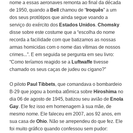
nome a essas aeronaves remonta ao final da década
de 1950, quando a
Bell
chamou de “
Iroquês
” a um
dos seus protótipos que ainda segue voando a
serviço do exército dos
Estados Unidos
.
Chomsky
disse sobre este costume que a “escolha do nome
recorda a facilidade com que batizamos as nossas
armas homicidas com o nome das vítimas de nossos
crimes...”. E em seguida se pergunta em seu livro:
“Como teríamos reagido se a
Luftwaffe
tivesse
chamado os seus caças de judeu ou cigano?”
O piloto
Paul Tibbets
, que comandava o bombardeio
B-29 que jogou a bomba atômica sobre
Hiroshima
no
dia 06 de agosto de 1945, batizou seu avião de
Enola
Gay
. Ele fez isso em homenagem à sua mãe, de
mesmo nome. Ele faleceu em 2007, aos 92 anos, em
sua casa de
Ohio
. Não se arrependeu do que fez. Ele
foi muito gráfico quando confessou sem pudor: