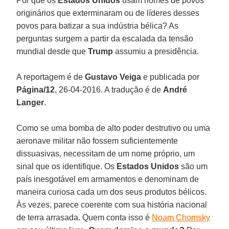
Por que os
Estados Unidos
usam nomes de povos
originários que exterminaram ou de líderes desses
povos para batizar a sua indústria bélica? As
perguntas surgem a partir da escalada da tensão
mundial desde que
Trump
assumiu a presidência.
A reportagem é de
Gustavo Veiga
e publicada por
Página/12
, 26-04-2016. A tradução é de
André
Langer
.
Como se uma bomba de alto poder destrutivo ou uma
aeronave militar não fossem suficientemente
dissuasivas, necessitam de um nome próprio, um
sinal que os identifique. Os
Estados Unidos
são um
país inesgotável em armamentos e denominam de
maneira curiosa cada um dos seus produtos bélicos.
Às vezes, parece coerente com sua história nacional
de terra arrasada. Quem conta isso é
Noam Chomsky