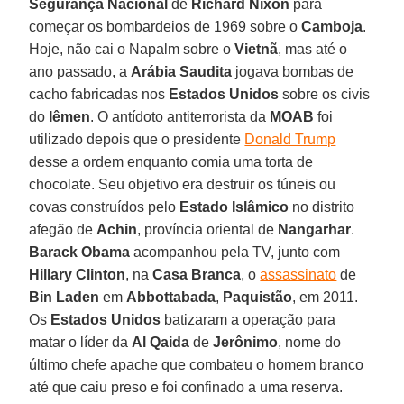
Segurança Nacional
de
Richard Nixon
para
começar os bombardeios de 1969 sobre o
Camboja
.
Hoje, não cai o Napalm sobre o
Vietnã
, mas até o
ano passado, a
Arábia Saudita
jogava bombas de
cacho fabricadas nos
Estados Unidos
sobre os civis
do
Iêmen
. O antídoto antiterrorista da
MOAB
foi
utilizado depois que o presidente
Donald Trump
desse a ordem enquanto comia uma torta de
chocolate. Seu objetivo era destruir os túneis ou
covas construídos pelo
Estado Islâmico
no distrito
afegão de
Achin
, província oriental de
Nangarhar
.
Barack Obama
acompanhou pela TV, junto com
Hillary Clinton
, na
Casa Branca
, o
assassinato
de
Bin Laden
em
Abbottabada
,
Paquistão
, em 2011.
Os
Estados Unidos
batizaram a operação para
matar o líder da
Al Qaida
de
Jerônimo
, nome do
último chefe apache que combateu o homem branco
até que caiu preso e foi confinado a uma reserva.