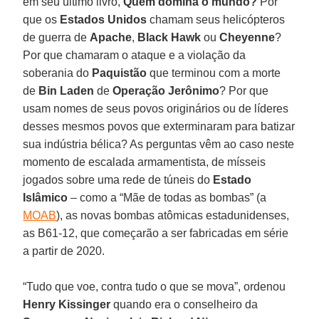
em seu último livro,
Quem domina o mundo?
Por
que os
Estados Unidos
chamam seus helicópteros
de guerra de
Apache
,
Black Hawk
ou
Cheyenne
?
Por que chamaram o ataque e a violação da
soberania do
Paquistão
que terminou com a morte
de
Bin Laden
de
Operação Jerônimo
? Por que
usam nomes de seus povos originários ou de líderes
desses mesmos povos que exterminaram para batizar
sua indústria bélica? As perguntas vêm ao caso neste
momento de escalada armamentista, de mísseis
jogados sobre uma rede de túneis do
Estado
Islâmico
– como a “Mãe de todas as bombas” (a
MOAB
), as novas bombas atômicas estadunidenses,
as B61-12, que começarão a ser fabricadas em série
a partir de 2020.
“Tudo que voe, contra tudo o que se mova”, ordenou
Henry Kissinger
quando era o conselheiro da