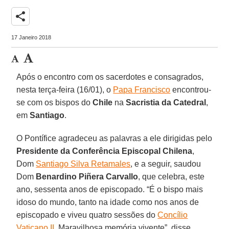
share
17 Janeiro 2018
Após o encontro com os sacerdotes e consagrados,
nesta terça-feira (16/01), o
Papa Francisco
encontrou-
se com os bispos do
Chile
na
Sacristia da Catedral
,
em
Santiago
.
O Pontífice agradeceu as palavras a ele dirigidas pelo
Presidente da Conferência Episcopal Chilena
,
Dom
Santiago Silva Retamales
, e a seguir, saudou
Dom
Benardino Piñera Carvallo
, que celebra, este
ano, sessenta anos de episcopado. “É o bispo mais
idoso do mundo, tanto na idade como nos anos de
episcopado e viveu quatro sessões do
Concílio
Vaticano II
. Maravilhosa memória vivente”, disse