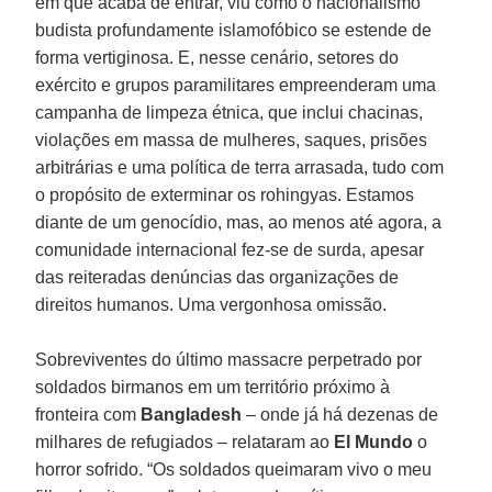
em que acaba de entrar, viu como o nacionalismo
budista profundamente islamofóbico se estende de
forma vertiginosa. E, nesse cenário, setores do
exército e grupos paramilitares empreenderam uma
campanha de limpeza étnica, que inclui chacinas,
violações em massa de mulheres, saques, prisões
arbitrárias e uma política de terra arrasada, tudo com
o propósito de exterminar os rohingyas. Estamos
diante de um genocídio, mas, ao menos até agora, a
comunidade internacional fez-se de surda, apesar
das reiteradas denúncias das organizações de
direitos humanos. Uma vergonhosa omissão.
Sobreviventes do último massacre perpetrado por
soldados birmanos em um território próximo à
fronteira com
Bangladesh
– onde já há dezenas de
milhares de refugiados – relataram ao
El Mundo
o
horror sofrido. “Os soldados queimaram vivo o meu