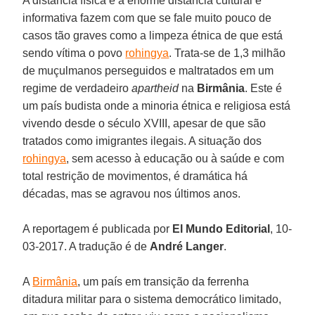
A distância física e a enorme distância cultural e
informativa fazem com que se fale muito pouco de
casos tão graves como a limpeza étnica de que está
sendo vítima o povo
rohingya
. Trata-se de 1,3 milhão
de muçulmanos perseguidos e maltratados em um
regime de verdadeiro
apartheid
na
Birmânia
. Este é
um país budista onde a minoria étnica e religiosa está
vivendo desde o século XVIII, apesar de que são
tratados como imigrantes ilegais. A situação dos
rohingya
, sem acesso à educação ou à saúde e com
total restrição de movimentos, é dramática há
décadas, mas se agravou nos últimos anos.
A reportagem é publicada por
El Mundo Editorial
, 10-
03-2017. A tradução é de
André Langer
.
A
Birmânia
, um país em transição da ferrenha
ditadura militar para o sistema democrático limitado,