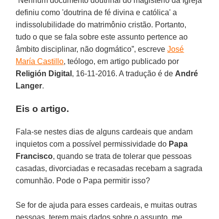
“Nenhum documento doutrinal do magistério da Igreja
definiu como 'doutrina de fé divina e católica' a
indissolubilidade do matrimônio cristão. Portanto,
tudo o que se fala sobre este assunto pertence ao
âmbito disciplinar, não dogmático”, escreve
José
María Castillo
, teólogo, em artigo publicado por
Religión Digital
, 16-11-2016. A tradução é de
André
Langer
.
Eis o artigo.
Fala-se nestes dias de alguns cardeais que andam
inquietos com a possível permissividade do
Papa
Francisco
, quando se trata de tolerar que pessoas
casadas, divorciadas e recasadas recebam a sagrada
comunhão. Pode o Papa permitir isso?
Se for de ajuda para esses cardeais, e muitas outras
pessoas, terem mais dados sobre o assunto, me