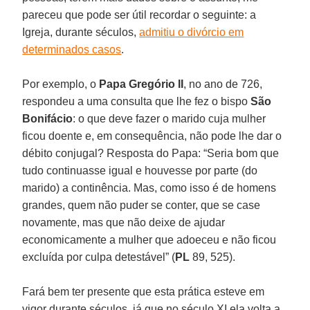
pareceu que pode ser útil recordar o seguinte: a
Igreja, durante séculos,
admitiu o divórcio em
determinados casos
.
Por exemplo, o
Papa Gregório II
, no ano de 726,
respondeu a uma consulta que lhe fez o bispo
São
Bonifácio
: o que deve fazer o marido cuja mulher
ficou doente e, em consequência, não pode lhe dar o
débito conjugal? Resposta do Papa: “Seria bom que
tudo continuasse igual e houvesse por parte (do
marido) a continência. Mas, como isso é de homens
grandes, quem não puder se conter, que se case
novamente, mas que não deixe de ajudar
economicamente a mulher que adoeceu e não ficou
excluída por culpa detestável” (
PL
89, 525).
Fará bem ter presente que esta prática esteve em
vigor durante séculos, já que no século XI ela volta a