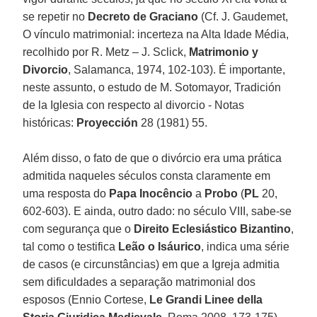
se repetir no
Decreto de Graciano
(Cf. J. Gaudemet,
O vínculo matrimonial: incerteza na Alta Idade Média,
recolhido por R. Metz – J. Sclick,
Matrimonio y
Divorcio
, Salamanca, 1974, 102-103). É importante,
neste assunto, o estudo de M. Sotomayor, Tradición
de la Iglesia con respecto al divorcio - Notas
históricas:
Proyección
28 (1981) 55.
Além disso, o fato de que o divórcio era uma prática
admitida naqueles séculos consta claramente em
uma resposta do
Papa Inocêncio
a
Probo
(
PL
20,
602-603). E ainda, outro dado: no século VIII, sabe-se
com segurança que o
Direito Eclesiástico Bizantino
,
tal como o testifica
Leão o Isáurico
, indica uma série
de casos (e circunstâncias) em que a Igreja admitia
sem dificuldades a separação matrimonial dos
esposos (Ennio Cortese,
Le Grandi Linee della