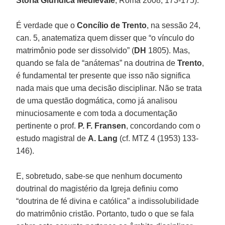
Storia Giuridica Medievale
, Roma 2008, 173-175).
É verdade que o
Concílio de Trento
, na sessão 24,
can. 5, anatematiza quem disser que “o vínculo do
matrimônio pode ser dissolvido” (
DH
1805). Mas,
quando se fala de “anátemas” na doutrina de
Trento
,
é fundamental ter presente que isso não significa
nada mais que uma decisão disciplinar. Não se trata
de uma questão dogmática, como já analisou
minuciosamente e com toda a documentação
pertinente o prof.
P. F. Fransen
, concordando com o
estudo magistral de
A. Lang
(cf. MTZ 4 (1953) 133-
146).
E, sobretudo, sabe-se que nenhum documento
doutrinal do magistério da Igreja definiu como
“doutrina de fé divina e católica” a indissolubilidade
do matrimônio cristão. Portanto, tudo o que se fala