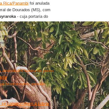
a Rica/Panambi
foi anulada
eral de Dourados (MS), com
uyraroka
- cuja portaria do
ratar-se de território
itivamente em junho deste
na mesma situação a
Terena, também no Mato
a
, no Maranhão.
 atrocidades contra os povos
ente
apa branca sobre questão
us se comprometem a cobrar