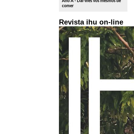
Ano A - Dai-lhes vós mesmos de
comer
Revista ihu on-line