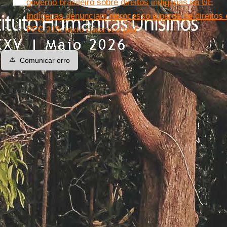
governo brasileiro sobre direitos indígenas na UE
Indígenas denunciam retrocesso e perda de direitos
PEC 215: texto cada vez pior
⚠️
Comunicar erro