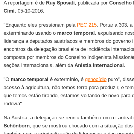
A reportagem é de
Ruy Sposati
, publicada por
Conselho 
Cimi
, 05-10-2016.
"Enquanto eles pressionam pela
PEC 215
, Portaria 303, a
exterminando usando o
marco temporal
, expulsando noss
liderança a deputados austríacos e membros do governo i
encontros da delegação brasileira de incidência internaci
composta por membros do Conselho Indigenista Missionár
seções internacionais, além da
Anistia Internacional
.
"O
marco temporal
é extermínio, é
genocídio
puro", diss
acesso à agricultura, não temos terra para produzir, e te
que temos estão tirando, estamos voltando de novo para d
rodovia".
Na Áustria, a delegação se reuniu também com o cardeal
Schönborn
, que se mostrou chocado com a situação do
também com a criminalização de lideranças e das organi