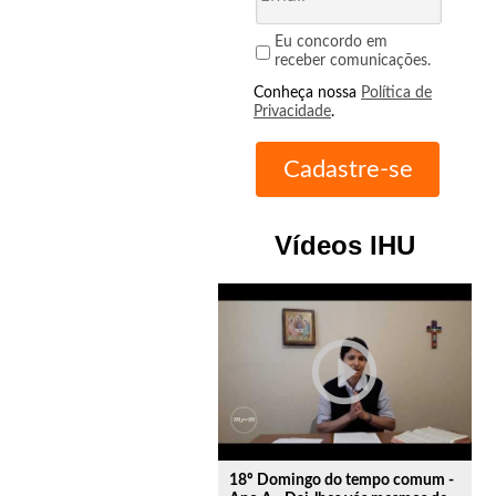
Eu concordo em
receber comunicações.
Conheça nossa
Política de
Privacidade
.
Vídeos IHU
play_circle_outline
18º Domingo do tempo comum -