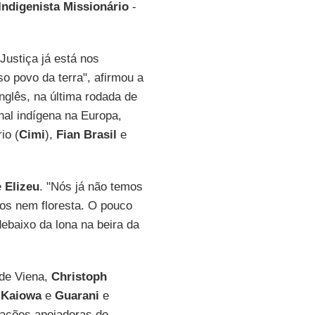
Indigenista Missionário
-
 Justiça já está nos
o povo da terra", afirmou a
nglês, na última rodada de
onal indígena na Europa,
io (
Cimi
),
Fian Brasil
e
e
Elizeu
. "Nós já não temos
mos nem floresta. O pouco
ebaixo da lona na beira da
 de Viena,
Christoph
s
Kaiowa
e
Guarani
e
zações apoiadoras do