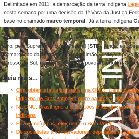
Delimitada em 2011, a demarcação da terra indígena
Lago
nesta semana por uma decisão da 1ª Vara da Justiça Fed
base no chamado
marco temporal
. Já a terra indígena
G
Ministério da Justiça foi publicada em 2009, reconhecendo t
tradicional - também teve sua demarcação suspensa defin
ano, pelo Supremo Tribunal Federal (
STF
). Ainda, estão 
demarcação das terras indígenas Limão Verde, do povo 
Grosso do Sul, e a Porquinhos, do povo
Apãniekra-Canel
Leia mais...
Cimi obtém status consultivo na ONU: "Denúncia das
indígena no Brasil atingirá outro patamar", diz presid
Na ONU, Brasil ignora acusações e faz discurso ch
indígena
Povos Indígenas, eleições e o Bem Viver
De socialistas a conservadores, deputados europe