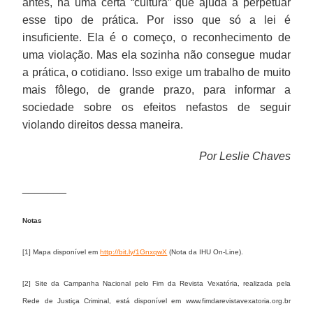
antes, há uma certa “cultura” que ajuda a perpetuar
esse tipo de prática. Por isso que só a lei é
insuficiente. Ela é o começo, o reconhecimento de
uma violação. Mas ela sozinha não consegue mudar
a prática, o cotidiano. Isso exige um trabalho de muito
mais fôlego, de grande prazo, para informar a
sociedade sobre os efeitos nefastos de seguir
violando direitos dessa maneira.
Por Leslie Chaves
_______
Notas
[1] Mapa disponível em
http://bit.ly/1GnxqwX
(Nota da IHU On-Line).
[2] Site da Campanha Nacional pelo Fim da Revista Vexatória, realizada pela
Rede de Justiça Criminal, está disponível em www.fimdarevistavexatoria.org.br