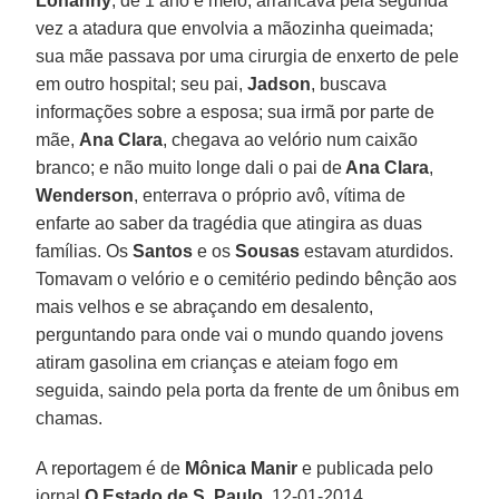
Lohanny
, de 1 ano e meio, arrancava pela segunda
vez a atadura que envolvia a mãozinha queimada;
sua mãe passava por uma cirurgia de enxerto de pele
em outro hospital; seu pai,
Jadson
, buscava
informações sobre a esposa; sua irmã por parte de
mãe,
Ana Clara
, chegava ao velório num caixão
branco; e não muito longe dali o pai de
Ana Clara
,
Wenderson
, enterrava o próprio avô, vítima de
enfarte ao saber da tragédia que atingira as duas
famílias. Os
Santos
e os
Sousas
estavam aturdidos.
Tomavam o velório e o cemitério pedindo bênção aos
mais velhos e se abraçando em desalento,
perguntando para onde vai o mundo quando jovens
atiram gasolina em crianças e ateiam fogo em
seguida, saindo pela porta da frente de um ônibus em
chamas.
A reportagem é de
Mônica Manir
e publicada pelo
jornal
O Estado de S. Paulo
, 12-01-2014.