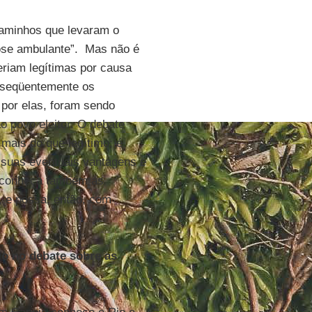
 caminhos que levaram o
ose ambulante”. Mas não é
eriam legítimas por causa
onseqüentemente os
por elas, foram sendo
 povo eleitor. O debate
mais do que legítimo; é
 suas eventuais vantagens e
ue conheça também as
, e possa, então, com
o no debate sobre as