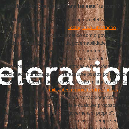
participou do governo Lula, analisa esta `ruptura`?
Ivo Poletto -
Não sei se há uma ruptura efetiva. Se houver
parte de quem está relendo a
Teologia da Libertação
a part
o de participante e de comprometido com o governo. E aí
sendo relativizado em nome da governabilidade, creio qu
teológica está em perigo. Mas esse é um tema complexo p
entrevista. Basta, creio, referir a dificuldade de se conti
e perspectivas presentes em práticas e reflexões críticas 
sociedade humana quando se assume postos políticos de g
Teologia da Libertação, para os que são militantes cristã
reflexões críticas de
militantes e movimentos sociais
sobr
“a razão do Estado” se sobrepõe à “razão democrática”; t
único, quase absoluto. E aí toda e qualquer proposta e rei
de “possibilitar que o povo se governe a si próprio”, que 
utopia que torna a democracia algo vivo e sempre em cons
como estorvo ou ameaça à governabilidade; isto é, ao “dir