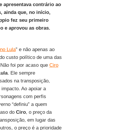
e apresentava contrário ao
 ainda que, no início,
pio fez seu primeiro
lo e aprovou as obras.
no Lula
” e não apenas ao
 do custo político de uma das
 Não foi por acaso que
Ciro
Lula
. Ele sempre
sados na transposição,
e impacto. Ao apoiar a
ersonagens com perfis
erno “definiu” a quem
caso do
Ciro
, o preço da
transposição, em lugar das
utros, o preço é a prioridade