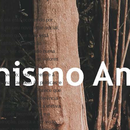
, ela está ocorrendo por
ir do seu novo lugar social,
, como quase tudo está
e também a reflexão
ara ser explicitado numa
nuar coerente com os valores
sobre a história e a
overno; isso se refere à
os, mas também às práticas e
e a democracia. Parece que
orna-se ponto de referência
vindicação de prática efetiva
é o valor permanente e a
trução, passa a ser vista
eito”, baseado nas eleições,