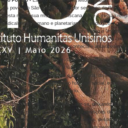
Ivo Poletto -
Espero que todos os leitores saibam que D
os povos do São Francisco não por ser bispo de Barra, e s
nesta região sua missão franciscana – que é missão reli
radicalmente humano e planetariamente ecológico. Foi es
percorrer todo o
São Francisco
, conhecendo o “estado de
banhados e dessedentados/alimentados por ele. Foi convid
reconhecido como alguém que conhecia e amava estes p
Por isso, ele “fala com autoridade” dos problemas e dilem
povos por ter decidido “dar a sua vida pelas pessoas que 
participa, e de forma racional e apaixonada, da impleme
adequados ao desenvolvimento humano, social, econômico,
grande bioma Caatinga/Semi-Árido.
Em seu caso, seria infidelidade calar-se, deixando que fal
propostas piorem ou acabem com
as condições de vida 
partilhar a vida. Ele falou de muitas formas, desde as ap
diálogo com o povo, o contato direto com as pessoas resp