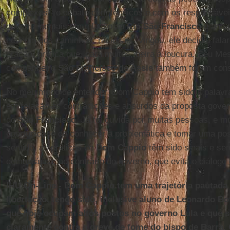
complexas - o debate com técnicos e com os responsávei
governamentais em relação ao
Rio São Francisco
e aos 
nenhum dos caminhos “racionais” vingou, ele decidiu falar
oração, prática que, para muitos, beira à loucura. Seu Me
companheiro
São Francisco de Assis
também foram consi
No meu modo de entender, Dom Cappio tem sido a palavra
em relação às contradições e absurdos da proposta gove
do
São Francisco
. Já foi ouvida por muitas pessoas, e mu
oportunidade de conhecer a problemática e tomar uma po
sentido, as práticas de
Dom Cappio
têm sido sinais e se
democrática; ao contrário do governo, que evita o diálogo 
IHU On-Line - Dom Cappio tem uma trajetória pautada 
libertação, tendo sido, inclusive aluno de Leonardo Bo
que hoje ocupam altos postos no governo Lula e que 
claramente contra a greve de fome do bispo de Barra.