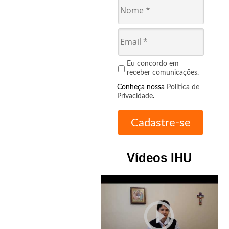
Eu concordo em
receber comunicações.
Conheça nossa
Política de
Privacidade
.
Vídeos IHU
play_circle_outline