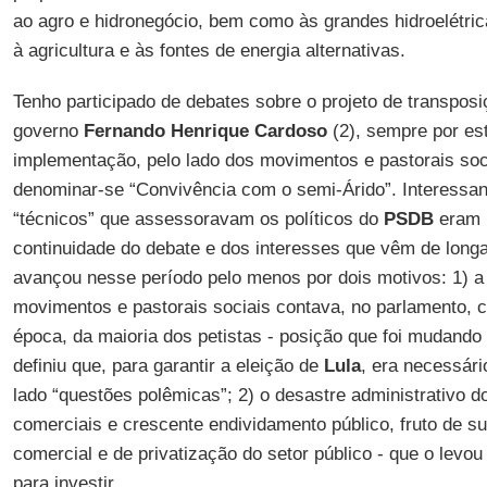
ao agro e hidronegócio, bem como às grandes hidroelétrica
à agricultura e às fontes de energia alternativas.
Tenho participado de debates sobre o projeto de transpos
governo
Fernando
Henrique Cardoso
(2), sempre por est
implementação, pelo lado dos movimentos e pastorais soci
denominar-se “Convivência com o semi-Árido”. Interessan
“técnicos” que assessoravam os políticos do
PSDB
eram 
continuidade do debate e dos interesses que vêm de long
avançou nesse período pelo menos por dois motivos: 1) a 
movimentos e pastorais sociais contava, no parlamento, 
época, da maioria dos petistas - posição que foi mudando
definiu que, para garantir a eleição de
Lula
, era necessári
lado “questões polêmicas”; 2) o desastre administrativo 
comerciais e crescente endividamento público, fruto de su
comercial e de privatização do setor público - que o levou
para investir...