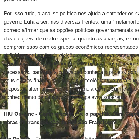
Por isso tudo, a análise política nos ajuda a entender os
governo
Lula
a ser, nas diversas frentes, uma “metamorf
correto afirmar que as opções políticas governamentais s
das eleições, de modo especial quando as alianças, e c
compromissos com os grupos econômicos representados 
definidas em função da eleição e sem nenhuma consulta ao
sobre a implantação de um projeto como a transposição é 
necessário, para que a população conheça o projeto, com
seus custos financeiros, sociais e ecológicos, e para q
propostas alternativas de “convivência com o Semi-Árido”
conhecimento de causa, dizer sua palavra soberana.
IHU On-Line - Como o senhor vê o papel de Dom Cappi
obras de transposição do Rio São Francisco?