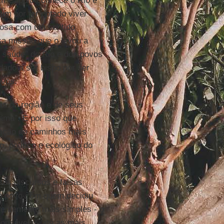
om Cappio conhece o Rio e
im por ter optado viver
giosa com um sentido
sa missão que o levou a
 saúde” do Rio e dos povos
ado a ser bispo por ser
ovos.
as da região e de seus
ama”. É por isso que
ntação de caminhos mais
 político e ecológico do
sos discursos e falsas
do povo com quem decidiu
arentemente mais simples - o
onsáveis - até as mais