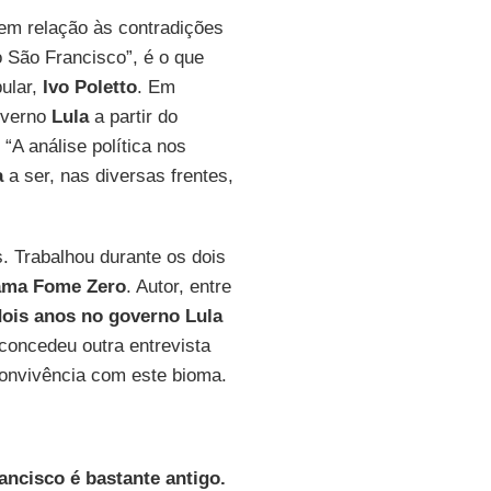
 em relação às contradições
 São Francisco”, é o que
pular,
Ivo Poletto
. Em
governo
Lula
a partir do
. “A análise política nos
a
a ser, nas diversas frentes,
. Trabalhou durante os dois
ama Fome Zero
. Autor, entre
dois anos no governo Lula
 concedeu outra entrevista
convivência com este bioma.
ancisco é bastante antigo.