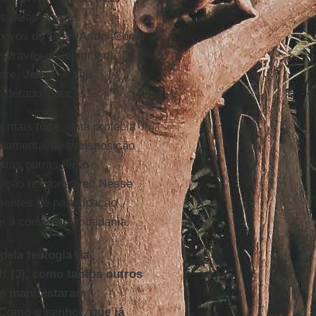
s pelas opções
povos do Semi-Árido. Como
 através do jejum e da
stre,
Jesus
, e seu
derados loucos...
 mais forte, uma profecia
rnamental de transposição
itas outras terão
sição responsável. Nesse
mentes de participação
e a consulta à cidadania.
pela teologia da
ff (3), como tantos outros
se manifestaram
 Como o senhor, que já