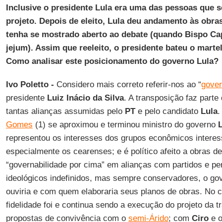
Inclusive o presidente Lula era uma das pessoas que s
projeto. Depois de eleito, Lula deu andamento às obras,
tenha se mostrado aberto ao debate (quando Bispo Cap
jejum). Assim que reeleito, o presidente bateu o marte
Como analisar este posicionamento do governo Lula?
Ivo Poletto -
Considero mais correto referir-nos ao “
gover
presidente
Luiz Inácio da Silva
. A transposição faz parte
tantas alianças assumidas pelo
PT
e pelo candidato
Lula
.
Gomes
(1) se aproximou e terminou ministro do governo
representou os interesses dos grupos econômicos interes
especialmente os cearenses; e é político afeito a obras d
“governabilidade por cima” em alianças com partidos e p
ideológicos indefinidos, mas sempre conservadores, o gov
ouviria e com quem elaboraria seus planos de obras. No 
fidelidade foi e continua sendo a execução do projeto da 
propostas de convivência com o
semi-Árido
; com
Ciro
e o