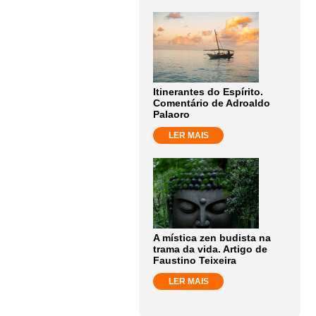
Itinerantes do Espírito.
Comentário de Adroaldo
Palaoro
LER MAIS
A mística zen budista na
trama da vida. Artigo de
Faustino Teixeira
LER MAIS