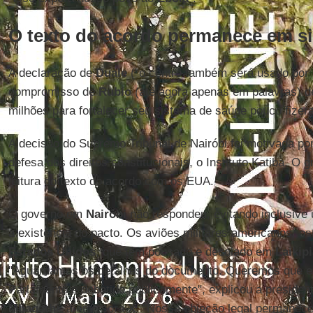
O texto do acordo permanece em si
A declaração de
Duale
("o centro também será usado por 
compromisso de
Rubio
(até agora apenas em palavras) de
milhões para fortalecer seu sistema de saúde pouco fize
A decisão do Supremo Tribunal de Nairóbi foi motivada p
defesa dos direitos constitucionais, o Instituto Katiba. O 
leitura do texto do acordo com os EUA.
O governo em
Nairóbi
não respondeu, evitando inclusive
a existência do pacto. Os aviões militares americanos, o
Estados
Unidos
, que têm pousado e decolado em
Laikip
"Aguardamos os detalhes do documento. Queremos que el
Parlamento e debatido publicamente", explicou a presiden
Mbagathi
, à emissora
X
. "Nossa objeção legal permanece