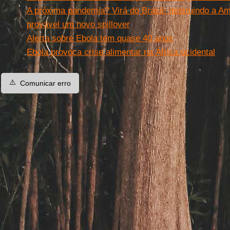
A próxima pandemia? Virá do Brasil: destruindo a A
provável um novo spillover
Alerta sobre Ebola tem quase 40 anos
Ebola provoca crise alimentar na África ocidental
⚠️
Comunicar erro