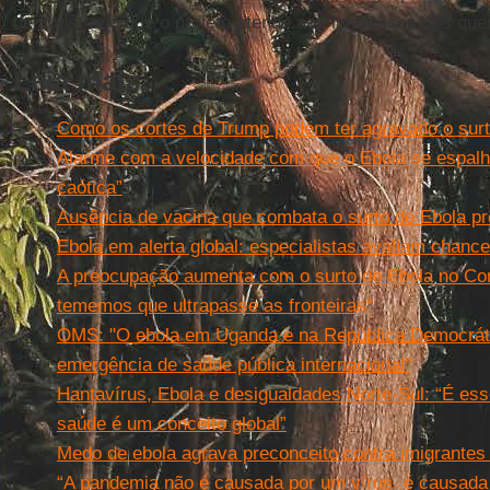
demonstrado que o projeto atende aos interesses dos que
Leia mais
Como os cortes de Trump podem ter agravado o surt
Alarme com a velocidade com que o Ebola se espalh
caótica”
Ausência de vacina que combata o surto de Ebola pr
Ebola em alerta global: especialistas avaliam chance
A preocupação aumenta com o surto de Ebola no Cong
tememos que ultrapasse as fronteiras"
OMS: "O ebola em Uganda e na República Democrát
emergência de saúde pública internacional"
Hantavírus, Ebola e desigualdades Norte-Sul: “É es
saúde é um conceito global”
Medo de ebola agrava preconceito contra imigrantes
“A pandemia não é causada por um vírus, é causada