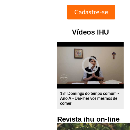
Vídeos IHU
play_circle_outline
18º Domingo do tempo comum -
Ano A - Dai-lhes vós mesmos de
comer
Revista ihu on-line