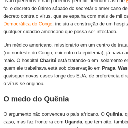
"Não queremos e não podemos permitir nenhum caso de
foi o decreto do último sábado do secretário americano d
decreto contra o vírus, que se espalha com mais de mil 
Democrática do Congo
, incluiu a construção de um hospit
qualquer cidadão americano que possa ser infectado.
Um médico americano, missionário em um centro de trat
(no nordeste do Congo, epicentro da epidemia), já havia
maio. O hospital
Charité
está tratando-o em isolamento 
quem ele trabalhava está sob observação em
Praga
.
Was
quaisquer novos casos longe dos EUA, de preferência dir
o vírus se originou.
O medo do Quênia
O argumento não convenceu o país africano. O
Quênia
, 
caso, mas faz fronteira com
Uganda
, que tem oito, tamb