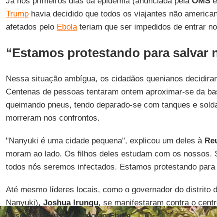
Já nos primeiros dias da epidemia (anunciada pela
OMS
e
Trump
havia decidido que todos os viajantes não america
afetados pelo
Ebola
teriam que ser impedidos de entrar n
“Estamos protestando para salvar 
Nessa situação ambígua, os cidadãos quenianos decidiram
Centenas de pessoas tentaram ontem aproximar-se da bas
queimando pneus, tendo deparado-se com tanques e sold
morreram nos confrontos.
"Nanyuki é uma cidade pequena", explicou um deles à
Re
moram ao lado. Os filhos deles estudam com os nossos. S
todos nós seremos infectados. Estamos protestando para 
Até mesmo líderes locais, como o governador do distrito de
Nanyuki),
Joshua Irungu
, se manifestaram contra o cent
"Isso exporá nosso povo ao
Ebola
".