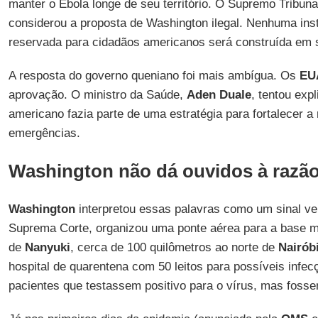
manter o Ebola longe de seu território. O Supremo Tribunal
considerou a proposta de Washington ilegal. Nenhuma ins
reservada para cidadãos americanos será construída em se
A resposta do governo queniano foi mais ambígua. Os
EU
aprovação. O ministro da Saúde,
Aden Duale
, tentou exp
americano fazia parte de uma estratégia para fortalecer a
emergências.
Washington não dá ouvidos à razã
Washington
interpretou essas palavras como um sinal ve
Suprema Corte, organizou uma ponte aérea para a base mi
de
Nanyuki
, cerca de 100 quilômetros ao norte de
Nairób
hospital de quarentena com 50 leitos para possíveis infecç
pacientes que testassem positivo para o vírus, mas foss