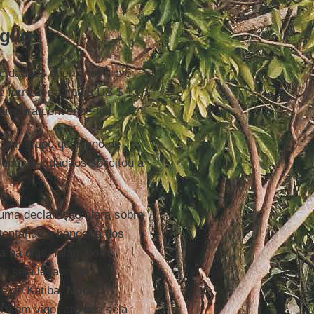
gilo
cidadãos quenianos") e o
 fornecer ao país US $ 13,5
ram para convencê-los.
or um grupo queniano de
grupo de cidadãos solicitou a
 uma declaração clara sobre
stentando a bandeira dos
ia
há dias, falam por si.
e seja levado ao
te do Katiba,
Nora
rá em vigor até que seja