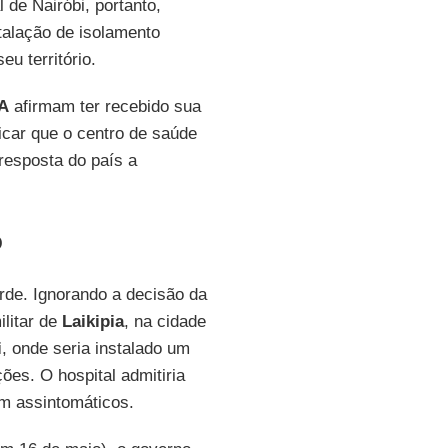
 de Nairóbi, portanto,
talação de isolamento
u território.
A
afirmam ter recebido sua
licar que o centro de saúde
 resposta do país a
o
rde. Ignorando a decisão da
litar de
Laikipia
, na cidade
i
, onde seria instalado um
ões. O hospital admitiria
em assintomáticos.