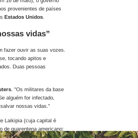
m 16 de maio), o governo
nos provenientes de países
os
Estados
Unidos
.
nossas vidas”
 fazer ouvir as suas vozes.
e, tocando apitos e
ados. Duas pessoas
uters
. "Os militares da base
e alguém for infectado,
salvar nossas vidas."
 Laikipia (cuja capital é
ro de quarentena americano: