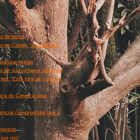
nianos."
o de ebola
a no Congo: “A situação é
eocupa igrejas
s de surto chegar ao Brasil
o: "Está fora de controle,
ica do Congo é uma
sencial compreender que a
 negros
 por nós”