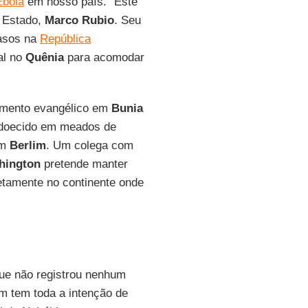
Ebola
em nosso país." Este
e Estado,
Marco Rubio
. Seu
casos na
República
al no
Quênia
para acomodar
amento evangélico em
Bunia
 adoecido em meados de
em
Berlim
. Um colega com
hington
pretende manter
etamente no continente onde
que não registrou nenhum
ém tem toda a intenção de