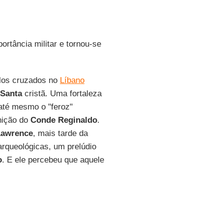
ortância militar e tornou-se
elos cruzados no
Líbano
 Santa
cristã. Uma fortaleza
até mesmo o "feroz"
nição do
Conde Reginaldo
.
Lawrence
, mais tarde da
rqueológicas, um prelúdio
o
. E ele percebeu que aquele