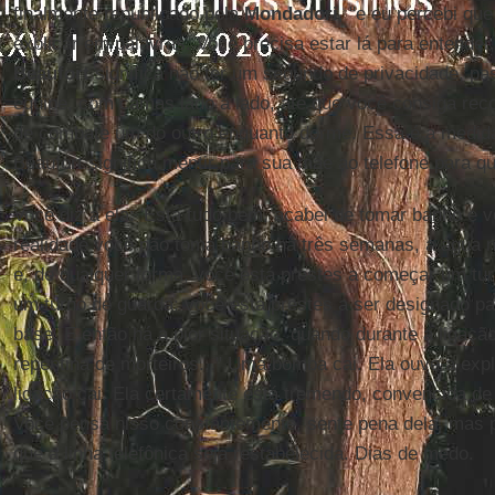
finalmente republicado pela
Mondadori
, "e eu percebi que
explicar em palavras. Você precisa estar lá para entende
Beaufort
significa não ter um segundo de privacidade, p
equipe, com camas lado a lado, até que você consiga rec
de combate um do outro enquanto dorme. Essa é a medida
Beaufort significa mentir para sua mãe ao telefone para q
Você diz a ela: 'Está tudo bem, acabei de tomar banho e v
realidade você não toma banho há três semanas, a água n
e, de qualquer forma, você está prestes a começar um tu
um turno de guarda: você está prestes a ser designado pa
base. E então há a pior situação, quando durante a ligaç
repentina de morteiros..." Uma bomba cai. Ela ouve a exp
ligação cai. Ela certamente está tremendo, convencida de 
Você pensa nisso constantemente, sente pena dela, mas 
que a linha telefônica seja restabelecida. Dias de medo.