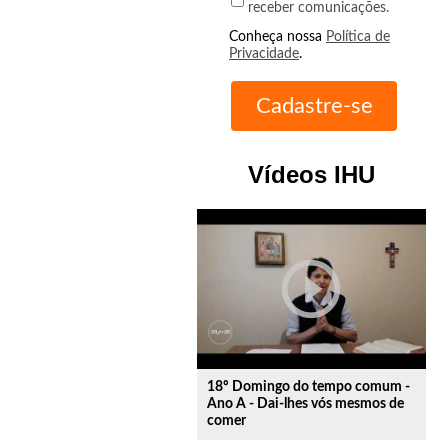
receber comunicações.
Conheça nossa
Política de
Privacidade
.
Vídeos IHU
play_circle_outline
18º Domingo do tempo comum -
Ano A - Dai-lhes vós mesmos de
comer