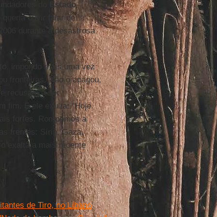
 fundadores do
Estado
queria ouvir falar de
 2006 durante a desastrosa
nto, impondo mais uma vez
ou fronteiras. Não o apagou,
se recusam a ser
m fim. E ele exulta: "Hoje
mais fortes. Rompemos a
s frentes: Síria, Gaza,
ro exalta a mais recente
tantes de Tiro, no Líbano