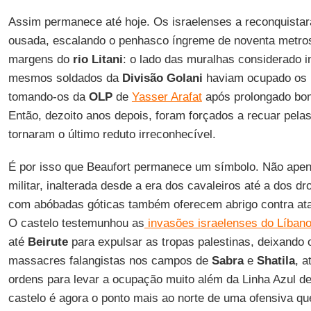
Assim permanece até hoje. Os israelenses a reconquis
ousada, escalando o penhasco íngreme de noventa metros
margens do
rio Litani
: o lado das muralhas considerado 
mesmos soldados da
Divisão Golani
haviam ocupado os b
tomando-os da
OLP
de
Yasser Arafat
após prolongado bomb
Então, dezoito anos depois, foram forçados a recuar pela
tornaram o último reduto irreconhecível.
É por isso que Beaufort permanece um símbolo. Não apen
militar, inalterada desde a era dos cavaleiros até a dos d
com abóbadas góticas também oferecem abrigo contra at
O castelo testemunhou as
invasões israelenses do Líban
até
Beirute
para expulsar as tropas palestinas, deixando
massacres falangistas nos campos de
Sabra
e
Shatila
, a
ordens para levar a ocupação muito além da Linha Azul 
castelo é agora o ponto mais ao norte de uma ofensiva qu