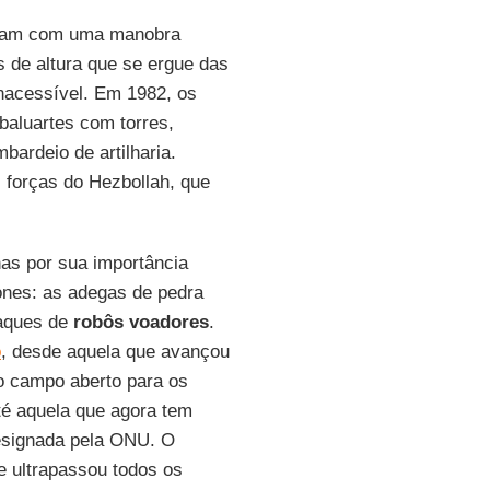
taram com uma manobra
 de altura que se ergue das
inacessível. Em 1982, os
aluartes com torres,
ardeio de artilharia.
s forças do Hezbollah, que
as por sua importância
rones: as adegas de pedra
aques de
robôs voadores
.
o
, desde aquela que avançou
 o campo aberto para os
té aquela que agora tem
designada pela ONU. O
e ultrapassou todos os