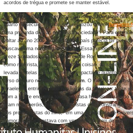
acordos de trégua e promete se manter estável.
Além disso, Beaufort personifica a relação de Israel com 
quarto de século. "Tornou-se", enfatizou ontem
Benjamin 
uma profunda divisão em nossa sociedade". Para entende
voltar ao ano 2000, quando todo o país parecia ter perdido
buscava uma normalidade de paz. Essa história foi retra
Treze Soldados, a obra de estreia de Ron Leshem, que ma
como roteirista, autor, entre outras coisas, da série de
TV
levada às telas em um filme tão impactante quanto comov
Urso de Ouro no
Festival de Berlim
. O filme conta a hist
israelense entrincheirado nas ruínas da fortaleza: treze j
com a morte enquanto todos em casa haviam esquecido aqu
eram mais heróis, mas figuras vistas com constrangiment
dos protagonistas do livro, "em uma festa cheia de univer
namorada Lilach estava com vergonha de mim de uniforme
vez, Lilach me perguntou o que era exatamente Beaufort",