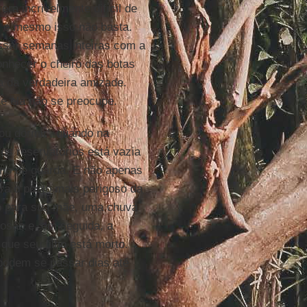
 era incrivelmente difícil de
r, e mesmo isso não basta.
assar semanas inteiras com a
onhecer o cheiro das botas
 da verdadeira amizade.
ue ela não se preocupe.
ou dormir', quando na
os reservatórios está vazia
rno de guarda. E não apenas
ra o posto mais perigoso da
ão para sua mãe, uma chuva
losão e, em seguida, a
que seu filho está morto.
podem se passar dias até