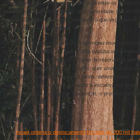
Naquele castelo, celebrou-se o divórcio entre os valores
judaico
e uma geração criada na prosperidade, que já não 
guerras totais contra todos: uma ruptura que explodiu em
campanha no sul do
Líbano
.
O horror de 7 de outubro de 2023 esmagou esse sentime
um
país militarizado
, forçado a uma batalha sem limites 
como demonstra o número crescente de reservistas que 
convocados.
Netanyahu
, no entanto, quer uma batalha se
voltamos a Beaufort diferentes. Unidos, determinados e 
barreira do medo, estamos tomando a iniciativa em todas a
Líbano." Sim, no castelo dos cavaleiros, o primeiro-minist
cruzada de Israel
.
Leia mais
Israel ordena o deslocamento forçado de 200 mil habi