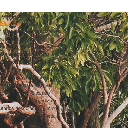
a guerra ao longo do último
Netanyahu
, "o símbolo de
r suas palavras, precisamos
 a vontade de lutar e
tada no magnífico romance
is tarde alcançou fama
 Euphoria
. A história foi
ente, Beaufort, vencedor do
ória do último pelotão
ovens forçados a conviver
ele conflito. Eles não
o. "Eu me imagino", diz um
sitários descolados, e minha
." Ele acrescenta: "Certa
 diz o texto de
Leshem
,