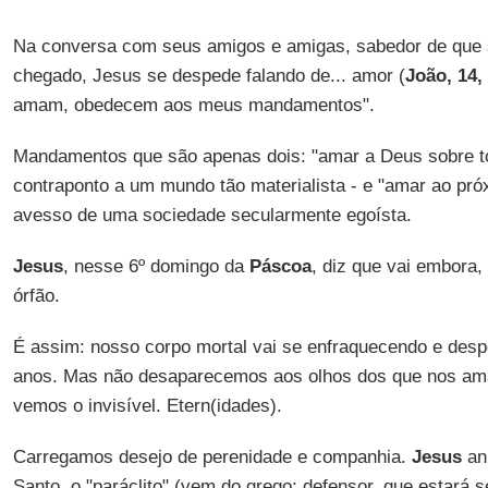
Na conversa com seus amigos e amigas, sabedor de que s
chegado, Jesus se despede falando de... amor (
João, 14,
amam, obedecem aos meus mandamentos".
Mandamentos que são apenas dois: "amar a Deus sobre 
contraponto a um mundo tão materialista - e "amar ao pr
avesso de uma sociedade secularmente egoísta.
Jesus
, nesse 6º domingo da
Páscoa
, diz que vai embora
órfão.
É assim: nosso corpo mortal vai se enfraquecendo e des
anos. Mas não desaparecemos aos olhos dos que nos ama
vemos o invisível. Etern(idades).
Carregamos desejo de perenidade e companhia.
Jesus
anu
Santo, o "paráclito" (vem do grego: defensor, que estará 