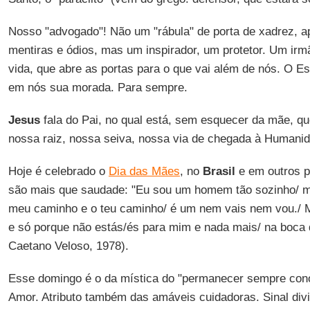
Nosso "advogado"! Não um "rábula" de porta de xadrez, a
mentiras e ódios, mas um inspirador, um protetor. Um ir
vida, que abre as portas para o que vai além de nós. O Es
em nós sua morada. Para sempre.
Jesus
fala do Pai, no qual está, sem esquecer da mãe, qu
nossa raiz, nossa seiva, nossa via de chegada à Humani
Hoje é celebrado o
Dia das Mães
, no
Brasil
e em outros p
são mais que saudade: "Eu sou um homem tão sozinho/ ma
meu caminho e o teu caminho/ é um nem vais nem vou./ 
e só porque não estás/és para mim e nada mais/ na boca
Caetano Veloso, 1978).
Esse domingo é o da mística do "permanecer sempre cono
Amor. Atributo também das amáveis cuidadoras. Sinal div