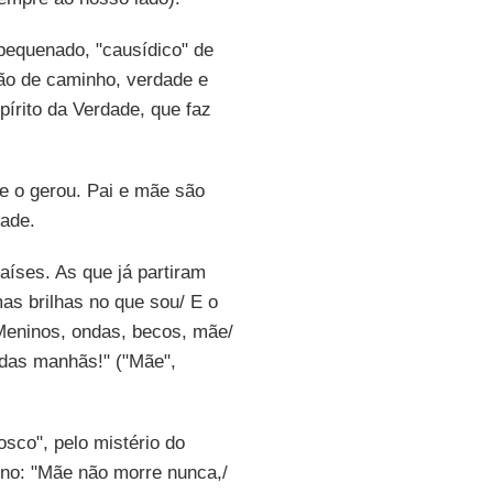
pequenado, "causídico" de
mão de caminho, verdade e
pírito da Verdade, que faz
e o gerou. Pai e mãe são
dade.
aíses. As que já partiram
s brilhas no que sou/ E o
Meninos, ondas, becos, mãe/
 das manhãs!" ("Mãe",
sco", pelo mistério do
ino: "Mãe não morre nunca,/