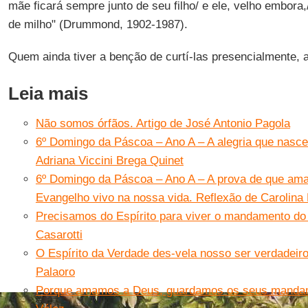
mãe ficará sempre junto de seu filho/ e ele, velho embora,
de milho" (Drummond, 1902-1987).
Quem ainda tiver a benção de curtí-las presencialmente, a
Leia mais
Não somos órfãos. Artigo de José Antonio Pagola
6º Domingo da Páscoa – Ano A – A alegria que nasce 
Adriana Viccini Brega Quinet
6º Domingo da Páscoa – Ano A – A prova de que ama
Evangelho vivo na nossa vida. Reflexão de Carolina
Precisamos do Espírito para viver o mandamento do
Casarotti
O Espírito da Verdade des-vela nosso ser verdadeir
Palaoro
Porque amamos a Deus, guardamos os seus mandame