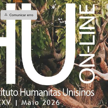
Vélez
⚠️
Comunicar erro