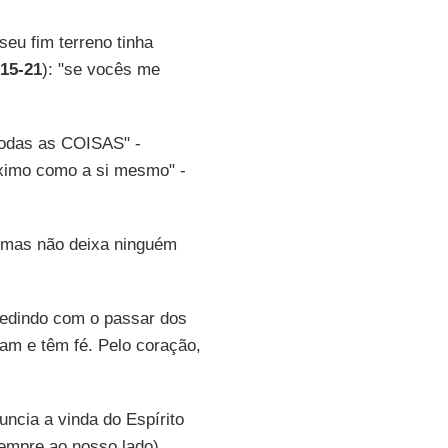
eu fim terreno tinha
 15-21
): "se vocês me
todas as COISAS" -
óximo como a si mesmo" -
, mas não deixa ninguém
pedindo com o passar dos
m e têm fé. Pelo coração,
ncia a vinda do Espírito
sempre ao nosso lado).