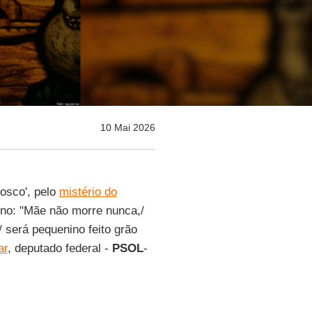
10 Mai 2026
osco', pelo
mistério do
ino: "Mãe não morre nunca,/
/ será pequenino feito grão
ar
, deputado federal -
PSOL
-