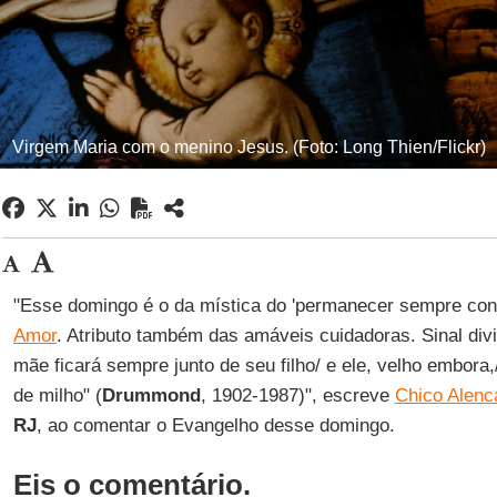
Virgem Maria com o menino Jesus. (Foto: Long Thien/Flickr)
"Esse domingo é o da mística do 'permanecer sempre con
Amor
. Atributo também das amáveis cuidadoras. Sinal div
mãe ficará sempre junto de seu filho/ e ele, velho embora,
de milho" (
Drummond
, 1902-1987)", escreve
Chico Alenc
RJ
, ao comentar o Evangelho desse domingo.
Eis o comentário.