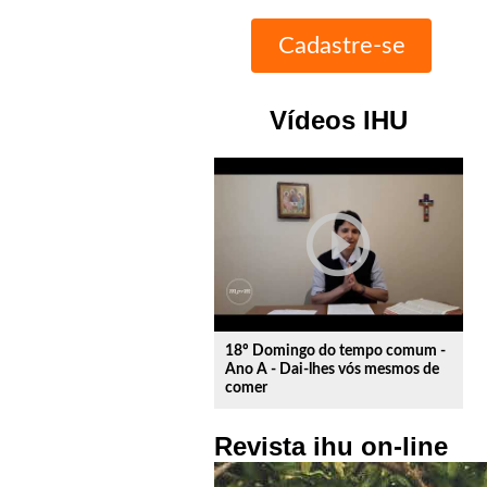
Vídeos IHU
play_circle_outline
18º Domingo do tempo comum -
Ano A - Dai-lhes vós mesmos de
comer
Revista ihu on-line