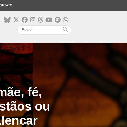
ONTATO
search
ãe, fé,
istãos ou
lencar