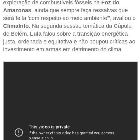
exploração de combustíveis fósseis na
Foz do
Amazonas
, ainda que sempre faça ressalvas que
será feita 'com respeito ao meio ambiente'”, avaliou o
ClimaInfo
. Na segunda sessão temática da Cúpula
de Belém,
Lula
falou sobre a transição energética
justa, ordenada e equitativa e não poupou críticas ao
investimento em armas em detrimento do clima.