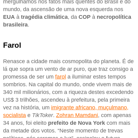
mergulhamos nos fatos mais quentes do Brasil e do
mundo, da ascensão de uma nova esquerda nos
EUA
à
tragédia climática
, da
COP
à
necropolítica
brasileira
.
Farol
Renasce a cidade mais cosmopolita do planeta. É de
lá que sopra um vento de ar puro, que traz consigo a
promessa de ser um
farol
a iluminar estes tempos
sombrios. Na capital do mundo, onde vivem mais de
340 mil milionários, com a riqueza destes excedendo
US$ 3 trilhões, ascendeu à prefeitura, pela primeira
vez na história, um
imigrante africano, muçulmano,
socialista
e
TikToker
.
Zohran Mamdani
, com apenas
34 anos, foi eleito
prefeito de Nova York
com mais
da metade dos votos. “Neste momento de trevas