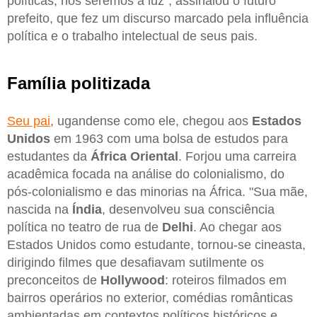
políticas, nós seremos a luz”, assinalou o futuro
prefeito, que fez um discurso marcado pela influência
política e o trabalho intelectual de seus pais.
Família politizada
Seu pai
, ugandense como ele, chegou aos
Estados
Unidos
em 1963 com uma bolsa de estudos para
estudantes da
África Oriental
. Forjou uma carreira
acadêmica focada na análise do colonialismo, do
pós-colonialismo e das minorias na África. "Sua mãe,
nascida na
Índia
, desenvolveu sua consciência
política no teatro de rua de
Delhi
. Ao chegar aos
Estados Unidos como estudante, tornou-se cineasta,
dirigindo filmes que desafiavam sutilmente os
preconceitos de
Hollywood
: roteiros filmados em
bairros operários no exterior, comédias românticas
ambientadas em contextos políticos históricos e