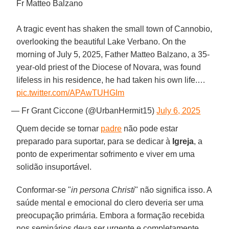
Fr Matteo Balzano
A tragic event has shaken the small town of Cannobio,
overlooking the beautiful Lake Verbano. On the
morning of July 5, 2025, Father Matteo Balzano, a 35-
year-old priest of the Diocese of Novara, was found
lifeless in his residence, he had taken his own life.…
pic.twitter.com/APAwTUHGIm
— Fr Grant Ciccone (@UrbanHermit15)
July 6, 2025
Quem decide se tornar
padre
não pode estar
preparado para suportar, para se dedicar à
Igreja
, a
ponto de experimentar sofrimento e viver em uma
solidão insuportável.
Conformar-se "
in persona Christi
" não significa isso. A
saúde mental e emocional do clero deveria ser uma
preocupação primária. Embora a formação recebida
nos seminários deva ser urgente e completamente