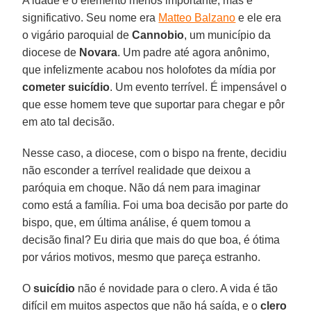
A idade é o elemento menos importante, mas é
significativo. Seu nome era
Matteo Balzano
e ele era
o vigário paroquial de
Cannobio
, um município da
diocese de
Novara
. Um padre até agora anônimo,
que infelizmente acabou nos holofotes da mídia por
cometer suicídio
. Um evento terrível. É impensável o
que esse homem teve que suportar para chegar e pôr
em ato tal decisão.
Nesse caso, a diocese, com o bispo na frente, decidiu
não esconder a terrível realidade que deixou a
paróquia em choque. Não dá nem para imaginar
como está a família. Foi uma boa decisão por parte do
bispo, que, em última análise, é quem tomou a
decisão final? Eu diria que mais do que boa, é ótima
por vários motivos, mesmo que pareça estranho.
O
suicídio
não é novidade para o clero. A vida é tão
difícil em muitos aspectos que não há saída, e o
clero