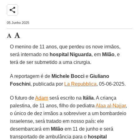
share
05 Junho 2025
O menino de 11 anos, que perdeu os nove irmãos,
será internado no
hospital Niguarda
, em
Milão
, e
terá de ser submetido a uma cirurgia.
A reportagem é de
Michele Bocci
e
Giuliano
Foschini
, publicada por
La Repubblica
, 05-06-2025.
O futuro de
Adam
será escrito na
Itália
. A criança
palestina, de 11 anos, filho do pediatra
Alaa al-Najjar
,
o único de dez irmãos a sobreviver a um bombardeio
israelense, será tratado em nosso país: ele
desembarcará em
Milão
em 11 de junho e será
transportado de ambulância para o
hospital