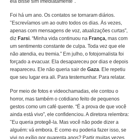
ela disse sim imediatamente".
Foi há um ano. Os contatos se tornaram diários.
"Escrevíamos um ao outro todos os dias. Às vezes,
apenas com mensagens de voz, atualizações curtas”,
diz
Farsi
. “Minha vida continuou na
França,
mas com
um sentimento constante de culpa. Toda vez que ele
não atendia, eu tremia.” Em julho, o fotojornalista foi
forçado a evacuar. Ela desapareceu por dias e depois
reapareceu. Ele não queria sair de
Gaza
. Ele repetiu
que seu lugar era ali. Para testemunhar. Para relatar.
Por meio de fotos e videochamadas, ele contou o
horror, mas também o cotidiano feito de pequenos
gestos como um café quente. “É a prova de que você
ainda está vivo”, ele confidenciou. A diretora relembra:
"Eu queria protegê-la. Mas você não pode dizer a
alguém: vá embora. E como eu poderia fazer isso, se
vivi no exílio por quarenta anos? Partir muitas vezes