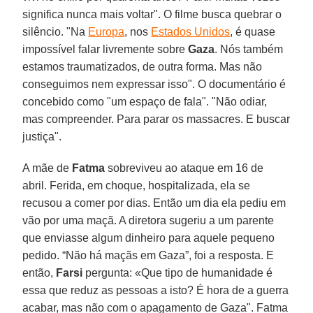
significa nunca mais voltar". O filme busca quebrar o
silêncio. "Na
Europa
, nos
Estados Unidos
, é quase
impossível falar livremente sobre
Gaza
. Nós também
estamos traumatizados, de outra forma. Mas não
conseguimos nem expressar isso". O documentário é
concebido como "um espaço de fala". "Não odiar,
mas compreender. Para parar os massacres. E buscar
justiça".
A mãe de
Fatma
sobreviveu ao ataque em 16 de
abril. Ferida, em choque, hospitalizada, ela se
recusou a comer por dias. Então um dia ela pediu em
vão por uma maçã. A diretora sugeriu a um parente
que enviasse algum dinheiro para aquele pequeno
pedido. “Não há maçãs em Gaza”, foi a resposta. E
então,
Farsi
pergunta: «Que tipo de humanidade é
essa que reduz as pessoas a isto? É hora de a guerra
acabar, mas não com o apagamento de Gaza". Fatma