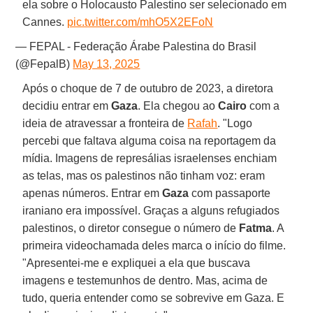
ela sobre o Holocausto Palestino ser selecionado em
Cannes.
pic.twitter.com/mhO5X2EFoN
— FEPAL - Federação Árabe Palestina do Brasil
(@FepalB)
May 13, 2025
Após o choque de 7 de outubro de 2023, a diretora
decidiu entrar em
Gaza
. Ela chegou ao
Cairo
com a
ideia de atravessar a fronteira de
Rafah
. "Logo
percebi que faltava alguma coisa na reportagem da
mídia. Imagens de represálias israelenses enchiam
as telas, mas os palestinos não tinham voz: eram
apenas números. Entrar em
Gaza
com passaporte
iraniano era impossível. Graças a alguns refugiados
palestinos, o diretor consegue o número de
Fatma
. A
primeira videochamada deles marca o início do filme.
"Apresentei-me e expliquei a ela que buscava
imagens e testemunhos de dentro. Mas, acima de
tudo, queria entender como se sobrevive em Gaza. E