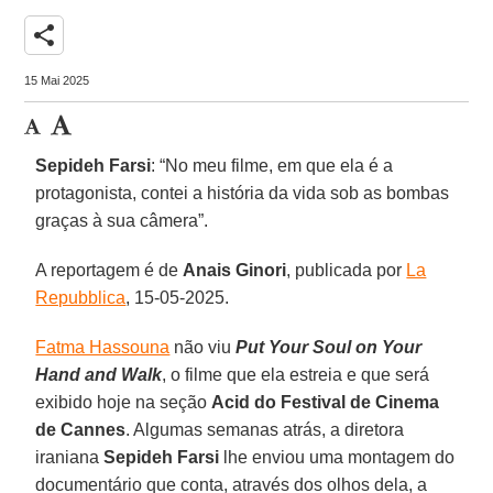
share
15 Mai 2025
Sepideh Farsi
: “No meu filme, em que ela é a
protagonista, contei a história da vida sob as bombas
graças à sua câmera”.
A reportagem é de
Anais
Ginori
, publicada por
La
Repubblica
, 15-05-2025.
Fatma Hassouna
não viu
Put Your Soul on Your
Hand and Walk
, o filme que ela estreia e que será
exibido hoje na seção
Acid do Festival de Cinema
de Cannes
. Algumas semanas atrás, a diretora
iraniana
Sepideh Farsi
lhe enviou uma montagem do
documentário que conta, através dos olhos dela, a