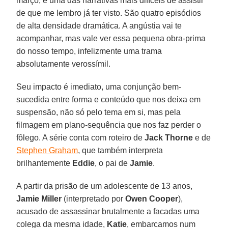
março, é uma das narrativas mais difíceis de assistir
de que me lembro já ter visto. São quatro episódios
de alta densidade dramática. A angústia vai te
acompanhar, mas vale ver essa pequena obra-prima
do nosso tempo, infelizmente uma trama
absolutamente verossímil.
Seu impacto é imediato, uma conjunção bem-
sucedida entre forma e conteúdo que nos deixa em
suspensão, não só pelo tema em si, mas pela
filmagem em plano-sequência que nos faz perder o
fôlego. A série conta com roteiro de
Jack Thorne
e de
Stephen Graham
, que também interpreta
brilhantemente
Eddie
, o pai de
Jamie
.
A partir da prisão de um adolescente de 13 anos,
Jamie Miller
(interpretado por
Owen Cooper
),
acusado de assassinar brutalmente a facadas uma
colega da mesma idade,
Katie
, embarcamos num