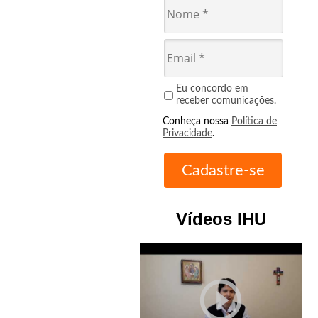
Eu concordo em
receber comunicações.
Conheça nossa
Política de
Privacidade
.
Vídeos IHU
play_circle_outline