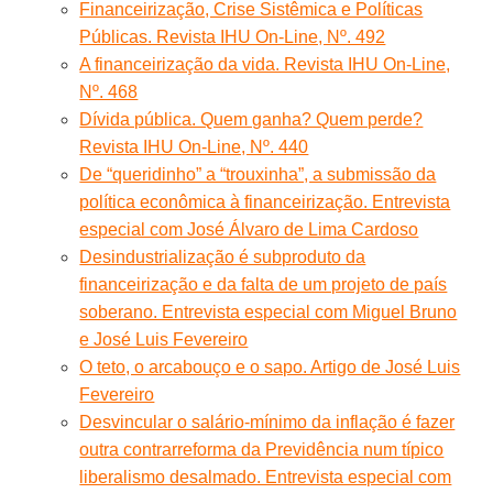
Financeirização, Crise Sistêmica e Políticas
Públicas. Revista IHU On-Line, Nº. 492
A financeirização da vida. Revista IHU On-Line,
Nº. 468
Dívida pública. Quem ganha? Quem perde?
Revista IHU On-Line, Nº. 440
De “queridinho” a “trouxinha”, a submissão da
política econômica à financeirização. Entrevista
especial com José Álvaro de Lima Cardoso
Desindustrialização é subproduto da
financeirização e da falta de um projeto de país
soberano. Entrevista especial com Miguel Bruno
e José Luis Fevereiro
O teto, o arcabouço e o sapo. Artigo de José Luis
Fevereiro
Desvincular o salário-mínimo da inflação é fazer
outra contrarreforma da Previdência num típico
liberalismo desalmado. Entrevista especial com