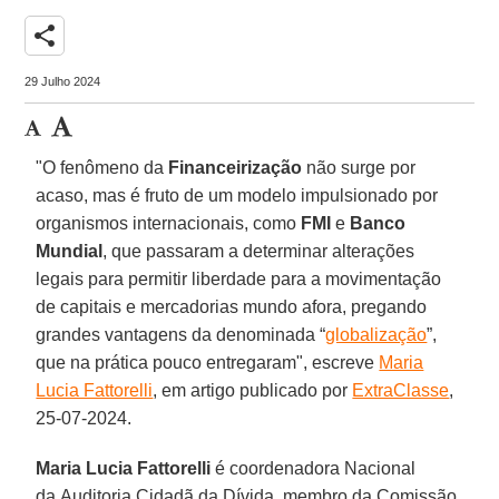
share
29 Julho 2024
"O fenômeno da
Financeirização
não surge por
acaso, mas é fruto de um modelo impulsionado por
organismos internacionais, como
FMI
e
Banco
Mundial
, que passaram a determinar alterações
legais para permitir liberdade para a movimentação
de capitais e mercadorias mundo afora, pregando
grandes vantagens da denominada “
globalização
”,
que na prática pouco entregaram", escreve
Maria
Lucia Fattorelli
, em artigo publicado por
ExtraClasse
,
25-07-2024.
Maria Lucia Fattorelli
é coordenadora Nacional
da Auditoria Cidadã da Dívida, membro da Comissão