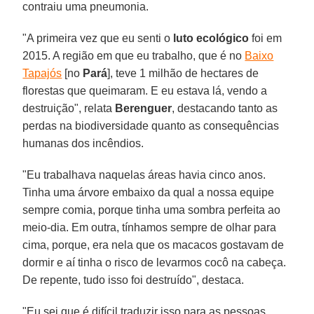
contraiu uma pneumonia.
"A primeira vez que eu senti o
luto ecológico
foi em
2015. A região em que eu trabalho, que é no
Baixo
Tapajós
[no
Pará
], teve 1 milhão de hectares de
florestas que queimaram. E eu estava lá, vendo a
destruição", relata
Berenguer
, destacando tanto as
perdas na biodiversidade quanto as consequências
humanas dos incêndios.
"Eu trabalhava naquelas áreas havia cinco anos.
Tinha uma árvore embaixo da qual a nossa equipe
sempre comia, porque tinha uma sombra perfeita ao
meio-dia. Em outra, tínhamos sempre de olhar para
cima, porque, era nela que os macacos gostavam de
dormir e aí tinha o risco de levarmos cocô na cabeça.
De repente, tudo isso foi destruído", destaca.
"Eu sei que é difícil traduzir isso para as pessoas