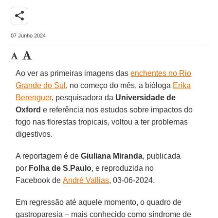
share
07 Junho 2024
Ao ver as primeiras imagens das
enchentes no Rio
Grande do Sul
, no começo do mês, a bióloga
Erika
Berenguer
, pesquisadora da
Universidade de
Oxford
e referência nos estudos sobre impactos do
fogo nas florestas tropicais, voltou a ter problemas
digestivos.
A reportagem é de
Giuliana Miranda
, publicada
por
Folha de S.Paulo
, e reproduzida no
Facebook de
André Vallias
, 03-06-2024.
Em regressão até aquele momento, o quadro de
gastroparesia – mais conhecido como síndrome de