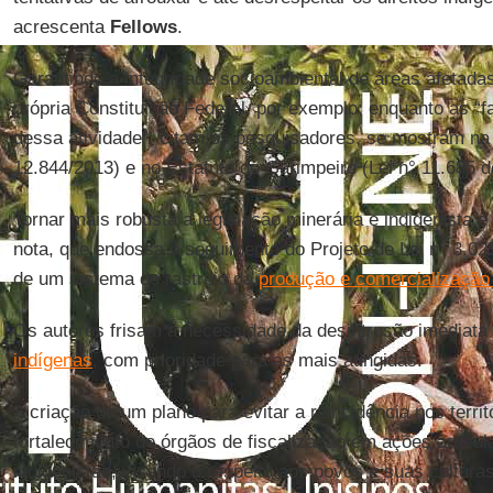
acrescenta
Fellows
.
Garantindo a integridade socioambiental de áreas afetada
própria Constituição Federal, por exemplo; enquanto as “fa
dessa atividade”, citam os pesquisadores, se mostram na 
12.844/2013) e no Estatuto do Garimpeiro (Lei n° 11.685 d
Tornar mais robusta a legislação minerária e indigenist
nota, que endossa o seguimento do Projeto de Lei n° 3.0
de um sistema de rastreio da
produção e comercialização
Os autores frisam a necessidade da desintrusão imediata
indígenas
, com prioridade para as mais atingidas.
A criação de um plano para evitar a reincidência nos terri
fortalecimento de órgãos de fiscalização em ações articu
indigenistas, visando o respeito aos povos e suas culturas