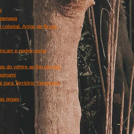
i
Kopenawa
 colonial. Artigo de Bruno
rincam e podem estar
s do ventre ao fim da vida
anomami
l para Território Yanomami,
as legais