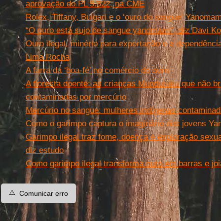
aprovação do PL 5.822, na CME
Rolex, Tiffany, Bulgari e o ‘ouro do sangue’ Yanomam
“O ouro está sujo de sangue yanomami”, diz Davi 
Ouro ilegal, minério para exportação e a dependência
Lima Rocha
A farra da ‘boa-fé’ no comércio do ouro
A floresta doente: as crianças Munduruku que não b
contaminadas por mercúrio
Mercúrio no sangue: mulheres indígenas contaminada
Como o garimpo captura o imaginário dos jovens Y
Garimpo ilegal traz fome, doença e exploração sexua
diz estudo
Como garimpo ilegal transforma ouro em barras e joi
⚠️
Comunicar erro