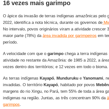
16 vezes mais garimpo
O ápice da invasão de terras indígenas amazônicas pelo 
2022, identifica a nota técnica, durante os governos de
Mic
No intervalo, povos originários viram a atividade crescer 
maior parte (78%) da
área invadida por garimpeiros
em ter
período.
A velocidade com que o
garimpo
chega a terra indígenas
atividade no restante da Amazônia: de 1985 a 2022, a ár
vezes dentro dos territórios; e 12 vezes em todo o bioma.
As terras indígenas
Kayapó
,
Munduruku
e
Yanomami
, n
invadidas. O território
Kayapó
, habitado por povos
Mebên
margens do rio Xingu, no Pará, tem 55% de toda a área g
indígenas na região. Juntas, as três concentram 90% da
á
garimpos
.