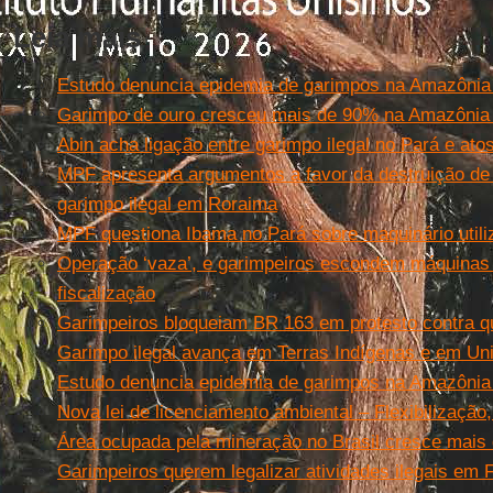
Leia mais
Estudo denuncia epidemia de garimpos na Amazônia 
Garimpo de ouro cresceu mais de 90% na Amazônia 
Abin acha ligação entre garimpo ilegal no Pará e atos
MPF apresenta argumentos a favor da destruição de
garimpo ilegal em Roraima
MPF questiona Ibama no Pará sobre maquinário util
Operação ‘vaza’, e garimpeiros escondem máquinas n
fiscalização
Garimpeiros bloqueiam BR 163 em protesto contra q
Garimpo ilegal avança em Terras Indígenas e em U
Estudo denuncia epidemia de garimpos na Amazônia 
Nova lei de licenciamento ambiental – Flexibilização
Área ocupada pela mineração no Brasil cresce mais
Garimpeiros querem legalizar atividades ilegais em 