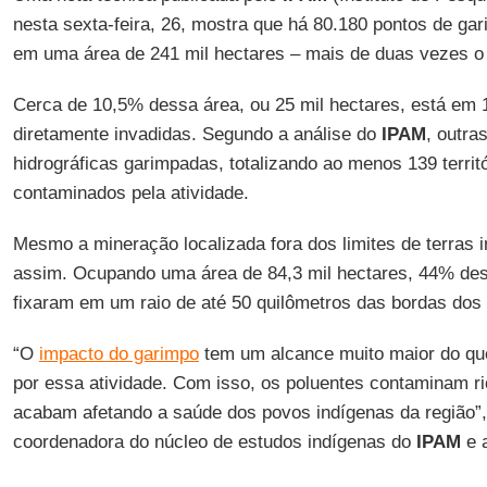
nesta sexta-feira, 26, mostra que há 80.180 pontos de ga
em uma área de 241 mil hectares – mais de duas vezes 
Cerca de 10,5% dessa área, ou 25 mil hectares, está em 1
diretamente invadidas. Segundo a análise do
IPAM
, outra
hidrográficas garimpadas, totalizando ao menos 139 territó
contaminados pela atividade.
Mesmo a mineração localizada fora dos limites de terras 
assim. Ocupando uma área de 84,3 mil hectares, 44% de
fixaram em um raio de até 50 quilômetros das bordas dos t
“O
impacto do garimpo
tem um alcance muito maior do que
por essa atividade. Com isso, os poluentes contaminam rio
acabam afetando a saúde dos povos indígenas da região”
coordenadora do núcleo de estudos indígenas do
IPAM
e a