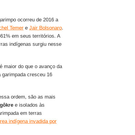
garimpo ocorreu de 2016 a
hel Temer
e
Jair Bolsonaro
.
361% em seus territórios. A
ras indígenas surgiu nesse
 é maior do que o avanço da
ea garimpada cresceu 16
essa ordem, são as mais
gôkre
e isolados às
arimpada em terras
rea indígena invadida por