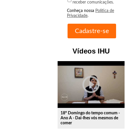
receber comunicações.
Conheça nossa
Política de
Privacidade
.
Vídeos IHU
play_circle_outline
18º Domingo do tempo comum -
Ano A - Dai-lhes vós mesmos de
comer