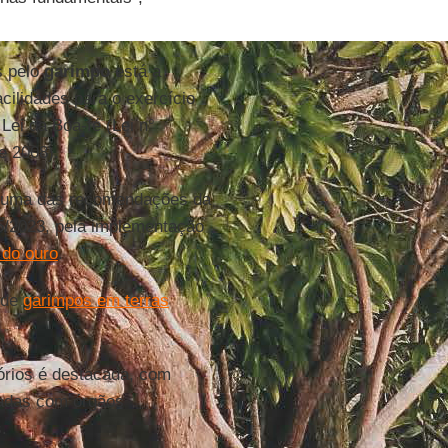
s pelo
garimpo
está a
cilidades para o exercício
Lei da Boa-fé (Lei n°
e 2008).
a é uma das recomendações da
25/2023, pela implementação
 do ouro
.
 de
garimpos em terras
tórios é destacada, com
ladas com órgãos
.