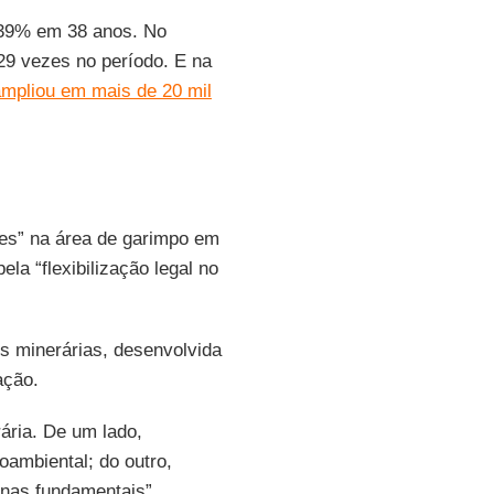
.339% em 38 anos. No
29 vezes no período. E na
mpliou em mais de 20 mil
es” na área de garimpo em
la “flexibilização legal no
s minerárias, desenvolvida
ação.
ária. De um lado,
ambiental; do outro,
genas fundamentais”,