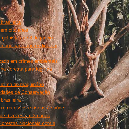
brasileira
em oito anos
 golpistas de 8 de janeiro
 maquinário apreendido em
izado em crimes ambientais
a floresta para fugir da
ueima de maquinário
nidades de Conservação
brasileira
, retrocessos e riscos à saúde
 de 6 vezes em 35 anos
Florestas Nacionais com a