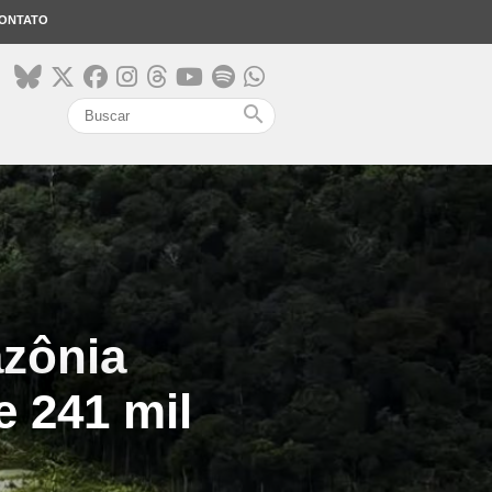
ONTATO
search
zônia
e 241 mil