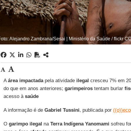
Foto: Alejandro Zambrana/Sesai | Ministério da Saúde / flickr CC
A
área
impactada
pela atividade
ilegal
cresceu 7% em 20
do que em anos anteriores;
garimpeiros
tentam burlar
fi
acesso à
saúde
A informação é de
Gabriel Tussini
, publicada por
((o))eco
O
garimpo ilegal
na
Terra Indígena Yanomami
sofreu fo