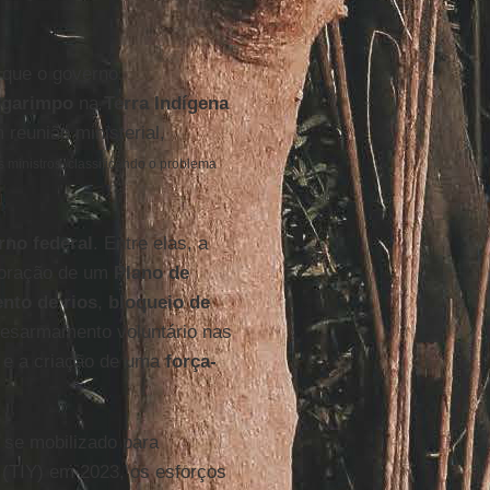
 que o governo
o
garimpo
na
Terra Indígena
 reunião ministerial,
ministros, classificando o problema
rno federal
. Entre elas, a
boração de um
Plano de
nto de rios
,
bloqueio de
desarmamento voluntário nas
e a criação de uma
força-
se mobilizado para
i
(TIY) em 2023, os esforços