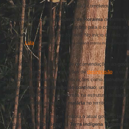
crianças com malária na minha casa”, completou.
Em dezembro, a
Justiça Federal de Roraima
determinou
apresentasse um novo plano de ações para o combate a
Yanomami
, o que ainda não foi feito. No início do mês, em
o
Lula
presidente
prometeu novas ações na região e cobrou mais esforços dos 
como “
questão de Estado
”.
A nota técnica lista uma série de recomendações ao
gove
retomada “
urgente
” das operações de
desintrusão
; a ela
Proteção Territorial
que garanta ações como
patrulhame
espaço aéreo
e
monitoramento contínuo
; um plano de 
“
regiões sensíveis
”, investimentos na estrutura de
saúde
tarefa
para enfrentamento da
malária
no território.
“Os dados demonstram que embora o atual governo tenha 
combater o
garimpo ilegal
na
Terra Indígena Yanomam