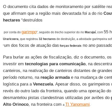
O documento cita dados de monitoramento por satélite re
que afirmam que a região mais devastada foi a do rio
Cou
hectares
“destruídos
garimpo
55 h
por conta do
”, s
eguido do trecho superior do rio
Macujaí
, com
Uraricoera
, que registrou
32 hectares
de destruição, a atividade garimpeira so
um dos focos de atuação das
no ano passad
“
forças federais
Para burlar as ações de fiscalização, diz o documento, o
investir em
tecnologias para comunicação
, na descentr
canteiros, na reativação de canteiros distantes de grande
período noturno, na
reação armada
e na mudança de centr
logística para a
Venezuela
. Apesar disso, os garimpeiro
revés do outro lado da fronteira, quando uma operação do
desmantelou pistas clandestinas utilizadas por aviões do
Alto Orinoco
, na fronteira com
TI Yanomami
a
.