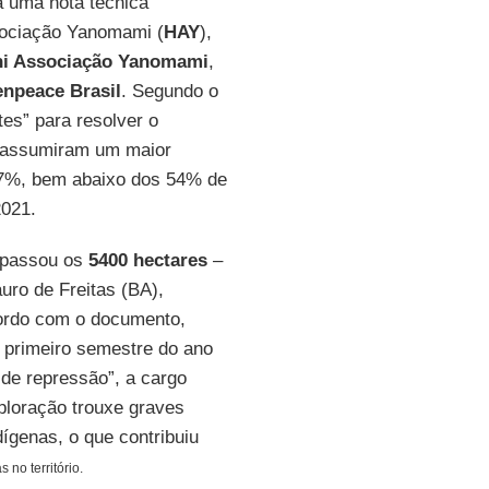
 uma nota técnica
sociação Yanomami (
HAY
),
hi Associação Yanomami
,
npeace Brasil
. Segundo o
es” para resolver o
assumiram um maior
 7%, bem abaixo dos 54% de
2021.
apassou os
5400 hectares
–
uro de Freitas (BA),
cordo com o documento,
 primeiro semestre do ano
de repressão”, a cargo
ploração trouxe graves
ígenas, o que contribuiu
 no território.