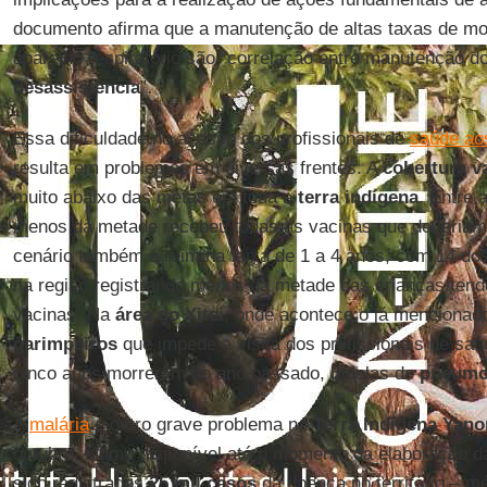
documento afirma que a manutenção de altas taxas de mo
aparelho respiratório são “correlação entre manutenção d
desassistência
”.
Essa dificuldade no acesso dos profissionais de
saúde ao
resulta em problemas em diversas frentes. A
cobertura v
muito abaixo das metas em toda a
terra indígena
. Entre 
menos da metade recebeu todas as vacinas que deveriam t
cenário também é ruim na faixa de 1 a 4 anos, com 14 do
na região registrando menos da metade das crianças tend
vacinas. Na
área do Xitei
, onde acontece o já menciona
garimpeiros
que impede a visita dos profissionais de sa
cinco anos morreram no ano passado, 5 delas de
pneumo
A
malária
é outro grave problema na
Terra Indígena Yan
outubro, último disponível até o momento da elaboração da
sido registrados
25 mil casos
da doença no território – m