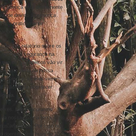
r a doença está diretamente
 saúde devido à presença
 fica praticamente
izações.
tores do relatório sobre os
m nenhuma segurança na
que os garimpeiros vão vir
ão muito perto da nossa
osso motor, se eles vierem
cação lá, se acontecer
dígena
.
peixes. Nós procuramos
a nossa própria terra. Eles
 nos ameaçam. Por isso nós
o doentes, tem mais de 15