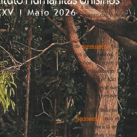
por mês
. Segundo o documento, a dificuldade de controla
ligada à impossibilidade de deslocamento das equipes de
dos criminosos armados. “Sem um esforço de busca ativa,
impossível estabilizar a situação local”, alertam as organ
Uma habitante da comunidade de
Korekorema
falou aos au
graves problemas causados pelos
garimpeiros
. “Não te
nossa comunidade. Estamos sozinhos, vivemos pensando 
nos atacar. Temos muito medo. Isso não é certo. Eles est
casa. Nós não temos como correr para fugir, não temos n
nos atacar vamos todos morrer. Nós estamos sem comuni
alguma coisa como vamos pedir ajuda?”, questionou a
in
“Eles já estão acabando com nossa água. Não tem mais 
comida, mas não achamos! Os
garimpeiros
nos expulsam d
pensam que nós vamos levar a
polícia
para lá então eles
fugimos, nós temos medo. Todas as minhas crianças estã