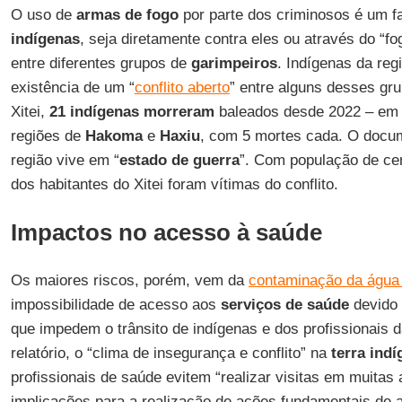
O uso de
armas de fogo
por parte dos criminosos é um fat
indígenas
, seja diretamente contra eles ou através do “f
entre diferentes grupos de
garimpeiros
. Indígenas da reg
existência de um “
conflito aberto
” entre alguns desses gr
Xitei,
21 indígenas
morreram
baleados desde 2022 – em 
regiões de
Hakoma
e
Haxiu
, com 5 mortes cada. O docum
região vive em “
estado de guerra
”. Com população de ce
dos habitantes do Xitei foram vítimas do conflito.
Impactos no acesso à saúde
Os maiores riscos, porém, vem da
contaminação da água 
impossibilidade de acesso aos
serviços de saúde
devido 
que impedem o trânsito de indígenas e dos profissionais 
relatório, o “clima de insegurança e conflito” na
terra ind
profissionais de saúde evitem “realizar visitas em muitas 
implicações para a realização de ações fundamentais de 