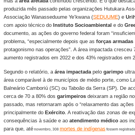
mas a
área afetada
continuou crescendo. É o que destaca
produzida mês passado pelas organizações Hutukara As
Associação Wanasseduume Ye’kwana (
SEDUUME
) e
Uri
com apoio técnico do
Instituto Socioambiental
e do
Gree
documento, as ações do governo federal foram “insuficient
problema, “especialmente depois que as
forças armadas
protagonismo nas operações”. A área impactada cresceu
aumento registrados em 2022 e dos 43% registrados em 
Segundo o relatório, a
área impactada
pelo
garimpo
ultr
área comparável à de municípios de médio porte, como La
Balneário Camboriú (SC) ou Taboão da Serra (SP). De a
cerca de 70 a 80% dos
garimpeiros
deixaram a região no
passado, mas retornaram após o “relaxamento das ações 
principalmente do
Exército
. A reativação das zonas de ex
consequências à saúde e ao
atendimento médico
aos ind
para que, até
mortes de indígenas
novembro, 308
fossem registradas