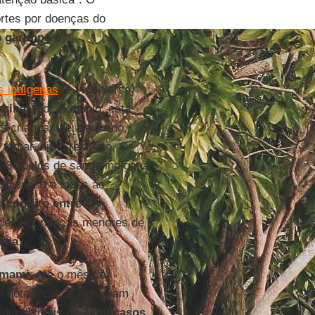
rtes por doenças do
o
garimpo e
s indígenas
, e vice-versa,
acinal
, por exemplo, está
as crianças de até 1 ano,
omar, diz o relatório. O
s 37 polos de saúde indígena
o acesso a todas as
do
conflito entre
úde, 12 crianças menores de
nia
.
omami
. Até o mês de
 nota técnica, já haviam
édia de mais de
2 mil casos