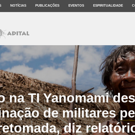
S
NOTÍCIAS
PUBLICAÇÕES
EVENTOS
ESPIRITUALIDADE
C
 na TI Yanomami des
inação de militares pe
retomada, diz relatóri