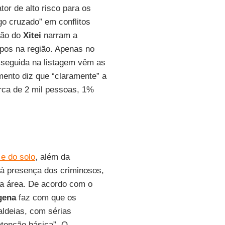
or de alto risco para os
ogo cruzado” em conflitos
ião do
Xitei
narram a
upos na região. Apenas no
seguida na listagem vêm as
ento diz que “claramente” a
rca de 2 mil pessoas, 1%
e do solo
, além da
à presença dos criminosos,
da área. De acordo com o
ígena
faz com que os
aldeias, com sérias
atenção básica”. O