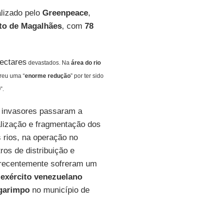
alizado pelo
Greenpeace
,
to de Magalhães
, com
78
ectares
devastados. Na
área do rio
freu uma “
enorme redução
” por ter sido
o
”.
s invasores passaram a
alização e fragmentação dos
s rios, na operação no
os de distribuição e
s recentemente sofreram um
exército venezuelano
garimpo
no município de