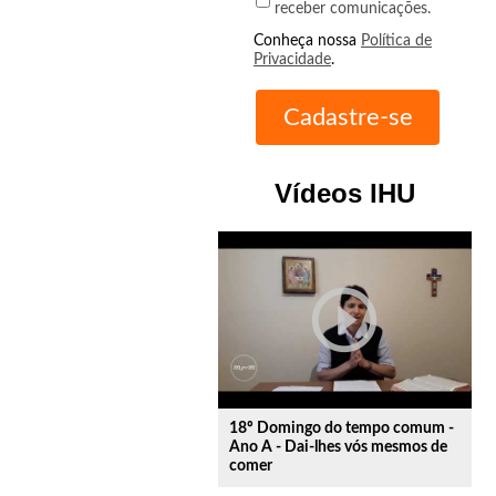
receber comunicações.
Conheça nossa
Política de
Privacidade
.
Vídeos IHU
play_circle_outline
18º Domingo do tempo comum -
Ano A - Dai-lhes vós mesmos de
comer