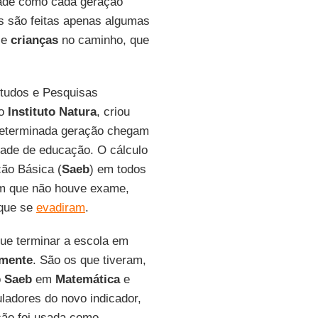
dade como cada geração
is são feitas apenas algumas
 e
crianças
no caminho, que
studos e Pesquisas
do
Instituto Natura
, criou
determinada geração chegam
dade de educação. O cálculo
ão Básica (
Saeb
) em todos
em que não houve exame,
 que se
evadiram
.
que terminar a escola em
lmente
. São os que tiveram,
o
Saeb
em
Matemática
e
uladores do novo indicador,
ção foi usada como