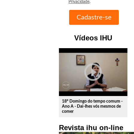
Privacidade
.
Vídeos IHU
play_circle_outline
18º Domingo do tempo comum -
Ano A - Dai-lhes vós mesmos de
comer
Revista ihu on-line