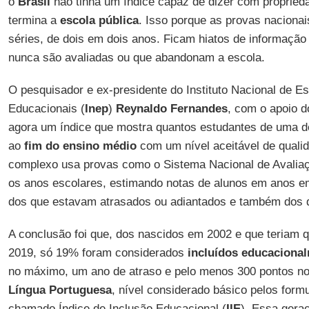
o
Brasil
não tinha um índice capaz de dizer com proprie
termina a
escola pública
. Isso porque as provas naciona
séries, de dois em dois anos. Ficam hiatos de informação
nunca são avaliadas ou que abandonam a escola.
O pesquisador e ex-presidente do Instituto Nacional de E
Educacionais (
Inep
)
Reynaldo Fernandes
, com o apoio 
agora um índice que mostra quantos estudantes de uma 
ao
fim do ensino médio
com um nível aceitável de quali
complexo usa provas como o Sistema Nacional de Avaliaç
os anos escolares, estimando notas de alunos em anos 
dos que estavam atrasados ou adiantados e também dos
A conclusão foi que, dos nascidos em 2002 e que teriam 
2019, só 19% foram considerados
incluídos educaciona
no máximo, um ano de atraso e pelo menos 300 pontos n
Língua Portuguesa
, nível considerado básico pelos form
chamado Índice de Inclusão Educacional (
IIE
). Essa gera