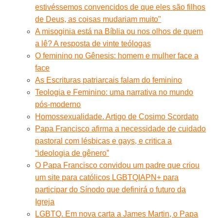
estivéssemos convencidos de que eles são filhos
de Deus, as coisas mudariam muito"
A misoginia está na Bíblia ou nos olhos de quem
a lê? A resposta de vinte teólogas
O feminino no Gênesis: homem e mulher face a
face
As Escrituras patriarcais falam do feminino
Teologia e Feminino: uma narrativa no mundo
pós-moderno
Homossexualidade. Artigo de Cosimo Scordato
Papa Francisco afirma a necessidade de cuidado
pastoral com lésbicas e gays, e critica a
“ideologia de gênero”
O Papa Francisco convidou um padre que criou
um site para católicos LGBTQIAPN+ para
participar do Sínodo que definirá o futuro da
Igreja
LGBTQ. Em nova carta a James Martin, o Papa