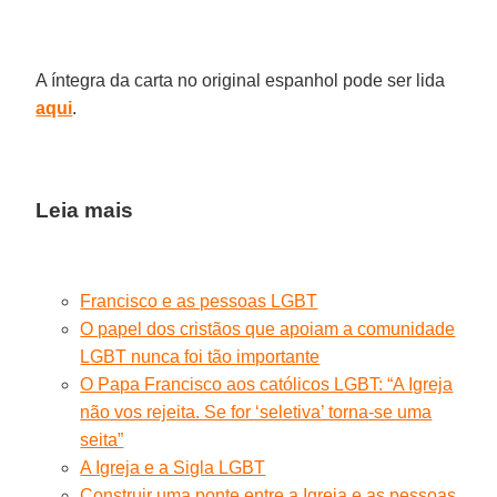
A íntegra da carta no original espanhol pode ser lida
aqui
.
Leia mais
Francisco e as pessoas LGBT
O papel dos cristãos que apoiam a comunidade
LGBT nunca foi tão importante
O Papa Francisco aos católicos LGBT: “A Igreja
não vos rejeita. Se for ‘seletiva’ torna-se uma
seita”
A Igreja e a Sigla LGBT
Construir uma ponte entre a Igreja e as pessoas