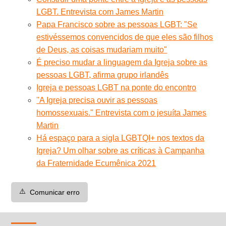
LGBT. Entrevista com James Martin
Papa Francisco sobre as pessoas LGBT: "Se
estivéssemos convencidos de que eles são filhos
de Deus, as coisas mudariam muito"
É preciso mudar a linguagem da Igreja sobre as
pessoas LGBT, afirma grupo irlandês
Igreja e pessoas LGBT na ponte do encontro
''A Igreja precisa ouvir as pessoas
homossexuais.'' Entrevista com o jesuíta James
Martin
Há espaço para a sigla LGBTQI+ nos textos da
Igreja? Um olhar sobre as críticas à Campanha
da Fraternidade Ecumênica 2021
⚠️
Comunicar erro