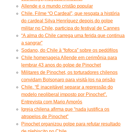
Allende e o mundo cristão popular
Chile. Filme “O Cardeal”, que resgata a história
do cardeal Silva Henríquez depois do golpe
militar no Chile, participa do festival de Cannes
“A alma do Chile carrega uma ferida que continua
a sangrar”
Sodano, do Chile à “fofoca” sobre os pedófilos
Chile homenageia Allende em cerimônia para
lembrar 43 anos do golpe de Pinochet
Militares de Pinochet, os torturadores chilenos
convidam Bolsonaro para visitá-los na prisão
Chile. “É inaceitável separar a repressão do
modelo neoliberal imposto por Pinochet”.
Entrevista com Mario Amorós
Igreja chilena afirma que “nada justifica os
atropelos de Pinochet”
Pinochet organizou golpe para refutar resultado
de plebiscito no Chile