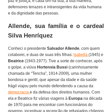
paz e justiça, e cada um na sua, à sua maneira,
defensores tenazes e intransigentes da vida humana
e da dignidade das pessoas.
Allende, sua família e o cardeal
Silva Henríquez
Conheci o presidente
Salvador Allende
, com quem
colaborei, e duas de suas três filhas:
Isabella
(1945) e
Beatrice
(1943-1977). Tive a sorte de conhecer, após
o golpe, a viúva
Hortensia Bussi
(carinhosamente
chamada de “Tencha”, 1914-2009), uma mulher
bondosa e gentil, que apesar da idade e da saúde
frágil viajou pelo mundo defendendo a causa da
democracia
e da defesa dos direitos humanos. Com
ela e Beatrice fiz várias viagens à
Europa
na década
de 1970 para me encontrar com funcionários do
governo, incentivar a recepção de refugiados chilenos