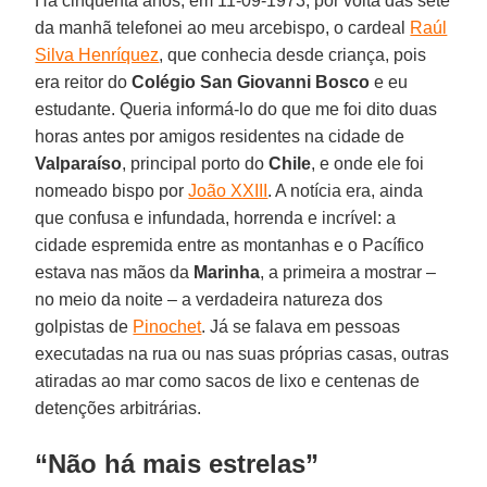
Há cinquenta anos, em 11-09-1973, por volta das sete
da manhã telefonei ao meu arcebispo, o cardeal
Raúl
Silva Henríquez
, que conhecia desde criança, pois
era reitor do
Colégio San Giovanni Bosco
e eu
estudante. Queria informá-lo do que me foi dito duas
horas antes por amigos residentes na cidade de
Valparaíso
, principal porto do
Chile
, e onde ele foi
nomeado bispo por
João XXIII
. A notícia era, ainda
que confusa e infundada, horrenda e incrível: a
cidade espremida entre as montanhas e o Pacífico
estava nas mãos da
Marinha
, a primeira a mostrar –
no meio da noite – a verdadeira natureza dos
golpistas de
Pinochet
. Já se falava em pessoas
executadas na rua ou nas suas próprias casas, outras
atiradas ao mar como sacos de lixo e centenas de
detenções arbitrárias.
“Não há mais estrelas”