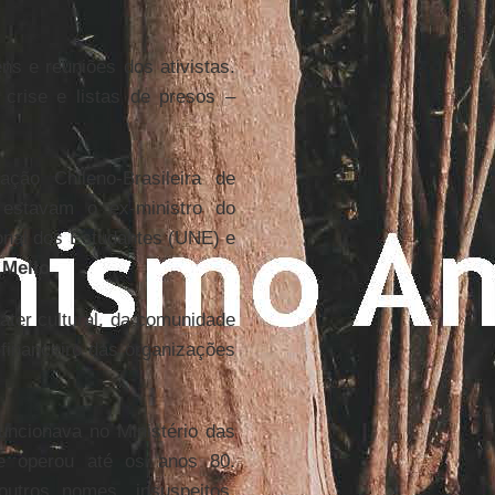
ns e reuniões dos ativistas.
 crise e listas de presos –
ção Chileno-Brasileira de
 estavam o ex-ministro do
ional dos Estudantes (UNE) e
 Mello
.
ráter cultural, da comunidade
 financeiro das organizações
ncionava no Ministério das
 e operou até os anos 80.
utros nomes, insuspeitos.