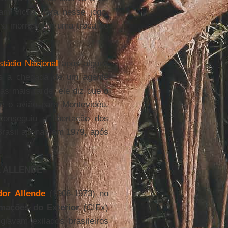
am Victor Jara nesse jogo.
nha morrido em uma troca de
stádio Nacional
após alguns
pós a chegada de um agente
as mais tarde, ele diz que o
é o avião para Montevidéu.
onseguiu a libertação dos
Brasil apenas em 1979, após
E ALLENDE
dor Allende
(1908-1973) no
mações do Exterior
(CIEx)
giavam exilados brasileiros