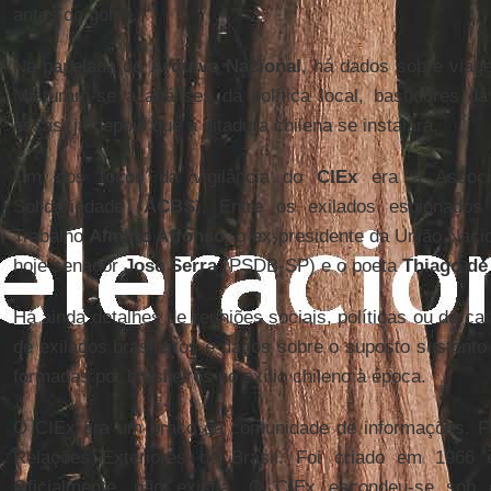
antes do golpe.
Na papelada do
Arquivo Nacional
, há dados sobre viage
Misturam-se a análises da política local, bastidores da
essas, já depois que a ditadura chilena se instalara.
Um dos focos da vigilância do
CIEx
era a Associa
Solidariedade (
ACBS
). Entre os exilados espionados
Trabalho
Almino Affonso
, o ex-presidente da União Nac
hoje senador
José Serra
(PSDB-SP) e o poeta
Thiago de
Há ainda detalhes de reuniões sociais, políticas ou de ca
de exilados brasileiros e dados sobre o suposto sustento
formadas por brasileiros no exílio chileno à época.
O CIEx era um braço da comunidade de informações. Fu
Relações Exteriores do Brasil. Foi criado em 1966
Oficialmente, não existia. O CIEx escondeu-se sob o