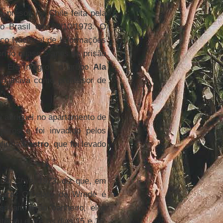
 presos no Chile feita pela
o Brasil em 04/10/1973. O
iço Nacional de Informações
prido quase 5 anos de prisão
. Ele integrou o grupo
Ala
rabalhava como professor de
 abriguei no apartamento de
iros e foi invadido pelos
afirma
Castro
, que foi levado
dio Chile, 1973
, diz que, em
Jara
. O relato de Wrede é
savam ir ao banheiro, eles
teceu entre os dias 15 e 16,