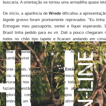
buscaria. A orientação se tornou uma armadilha quase leta
De início, a aparência de
Wrede
dificultou a apresentaçã
bigode grosso foram prontamente reprovados. “Eu tinha 
Entreguei meu passaporte, sentei e fiquei esperando.
Brasil tinha pedido para eu vir. Dali a pouco chegaram
todos no chão tipo tapete e ficaram andando em cima
repente, um soldado loiro e alto apontou para Wrede e
militar respondeu: “preso brasileño”. “Ali eu já entrei na 
e também virei tapete”, desafaba.
Horas depois, Wrede foi levado ao
Estádio Chile
, usado 
ficou ao menos quatro dias. Os presos foram colocado
torturados nos vestiários. “A noite toda a gente ficava 
faziam questão. Fiquei junto com alguns brasileir
deplorável, com as calças em fiapos e costelas queb
Lembro de um
Tarzan de Castro
”, afirma.