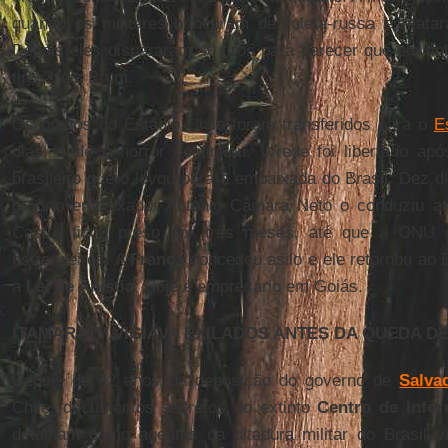
quando os militares brincaram de roleta-russa e matar
Depois eles dispararam 40 tiros para parecer que ele ti
tiros”, diz Brum.
Os presos do Estádio Chile foram transferidos para o
E
dias, onde o horror continuou. Wrede foi libertado a
brasileiro que o levou para a embaixada do Brasil. Dez di
próprio embaixador Antonio Câmara Neto o conduziu at
Castro ficou preso por três meses, até que a ONU c
estrangeiros. A
França
concedeu asilo e ele retornou ao 
a
Lei de Anistia
. Hoje é empresário em Goiás.
ITAMARATY VIGIAVA EXILADOS ANTES DA QUEDA D
Depois de 42 anos da deposição do governo de
Salva
Chile, documentos secretos do extinto
Centro de Infor
detalham como agentes da ditadura militar do Brasil vi