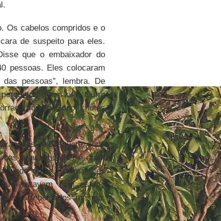
l.
o. Os cabelos compridos e o
cara de suspeito para eles.
 Disse que o embaixador do
 40 pessoas. Eles colocaram
 das pessoas”, lembra. De
 perguntou quem era. Outro
porrada, lógico. Soco, chutes
para jogos de basquete, onde
s nas arquibancadas e eram
ouvindo gritos e tiros. Eles
os que estavam num estado
radas, arrebentados mesmo.