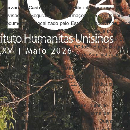
Tarzan de Castro
e
Pedro Wrede
integram uma lista de
Divisão de Segurança e Informações do chancelaria d
documento foi localizado pelo Estado no acervo do Serv
(
SNI
). Hoje, Castro, aos 77 anos, conta que já tinha cum
no Brasil quando chegou ao Chile em janeiro de 1973
Vermelha
, uma dissidência do
PCdoB
. Em Santiago, t
Ciência Política na Escola Nacional de Administração.
“Não consegui chegar em casa por causa das tropas e me
um amigo. Só que o condomínio tinha muitos estrange
militares na madrugada do dia 12. Fomos todos presos”, 
ao Estádio Chile e espancado durante o trajeto.
O jornalista brasileiro
Mauricio Brum
, autor do livro
Está
1990, a arena foi rebatizada com o nome de
Victor 
semelhante ao de outros sobreviventes. “Quando preci
eram escoltados para essa parte do estádio. A morte acon