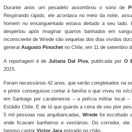
Durante anos um pesadelo assombrou o sono de
P
Respirando rápido, ele acordava no meio da noite, ass
homem nu ensanguentado estava deitado a seu lado. 
despertou após imaginar quartos banhados em sang
inconsciente de Wrede são sequelas dos dias vividos dur
general
Augusto Pinochet
no Chile, em 11 de setembro d
A reportagem é de
Juliana Dal Piva
, publicada por
O E
2015.
Foram necessários 42 anos, que serão completados na sex
e pintor conseguisse contar à família o que viveu no iníc
em Santiago por carabineiros – a polícia militar local – 
Estádio Chile. É de lá que guarda a cena de seu pior pe
5 mil pessoas nas arquibancadas,
Wrede
foi escoltado a
onde ficavam banheiros e vestiários. Do corredor, ele
famoso cantor
Victor Jara
estirado no chão.