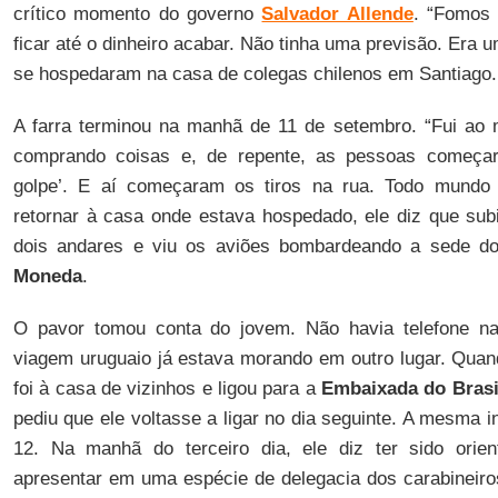
crítico momento do governo
Salvador Allende
. “Fomos
ficar até o dinheiro acabar. Não tinha uma previsão. Era 
se hospedaram na casa de colegas chilenos em Santiago.
A farra terminou na manhã de 11 de setembro. “Fui ao 
comprando coisas e, de repente, as pessoas começar
golpe’. E aí começaram os tiros na rua. Todo mundo 
retornar à casa onde estava hospedado, ele diz que sub
dois andares e viu os aviões bombardeando a sede d
Moneda
.
O pavor tomou conta do jovem. Não havia telefone n
viagem uruguaio já estava morando em outro lugar. Qua
foi à casa de vizinhos e ligou para a
Embaixada do Brasi
pediu que ele voltasse a ligar no dia seguinte. A mesma i
12. Na manhã do terceiro dia, ele diz ter sido orie
apresentar em uma espécie de delegacia dos carabineiro