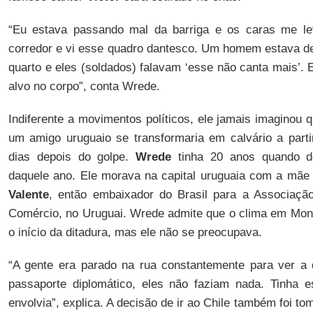
“Eu estava passando mal da barriga e os caras me le
corredor e vi esse quadro dantesco. Um homem estava de
quarto e eles (soldados) falavam ‘esse não canta mais’. 
alvo no corpo”, conta Wrede.
Indiferente a movimentos políticos, ele jamais imaginou 
um amigo uruguaio se transformaria em calvário a part
dias depois do golpe.
Wrede
tinha 20 anos quando d
daquele ano. Ele morava na capital uruguaia com a mãe
Valente
, então embaixador do Brasil para a Associação
Comércio, no Uruguai. Wrede admite que o clima em Mon
o início da ditadura, mas ele não se preocupava.
“A gente era parado na rua constantemente para ver 
passaporte diplomático, eles não faziam nada. Tinha
envolvia”, explica. A decisão de ir ao Chile também foi t