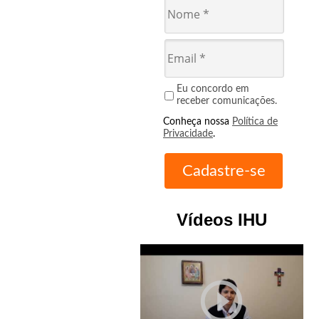
Eu concordo em
receber comunicações.
Conheça nossa
Política de
Privacidade
.
Vídeos IHU
play_circle_outline