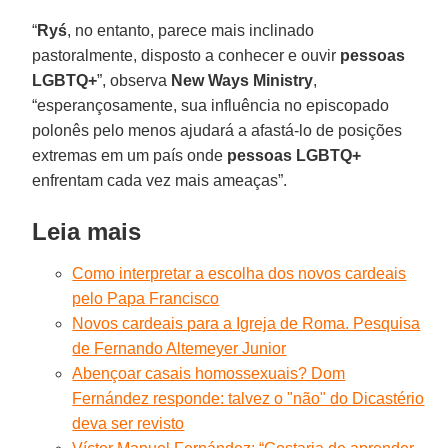
“
Ryś
, no entanto, parece mais inclinado
pastoralmente, disposto a conhecer e ouvir
pessoas
LGBTQ+
”, observa
New Ways Ministry
,
“esperançosamente, sua influência no episcopado
polonês pelo menos ajudará a afastá-lo de posições
extremas em um país onde
pessoas LGBTQ+
enfrentam cada vez mais ameaças”.
Leia mais
Como interpretar a escolha dos novos cardeais
pelo Papa Francisco
Novos cardeais para a Igreja de Roma. Pesquisa
de Fernando Altemeyer Junior
Abençoar casais homossexuais? Dom
Fernández responde: talvez o "não" do Dicastério
deva ser revisto