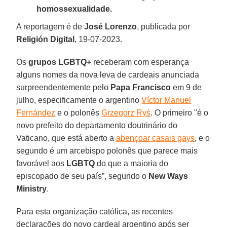
homossexualidade.
A reportagem é de
José Lorenzo
, publicada por
Religión Digital
, 19-07-2023.
Os
grupos LGBTQ+
receberam com esperança
alguns nomes da nova leva de cardeais anunciada
surpreendentemente pelo
Papa Francisco
em 9 de
julho, especificamente o argentino
Víctor Manuel
Fernández
e o polonês
Grzegorz Ryś
. O primeiro "é o
novo prefeito do departamento doutrinário do
Vaticano, que está aberto a
abençoar casais gays
, e o
segundo é um arcebispo polonês que parece mais
favorável aos
LGBTQ
do que a maioria do
episcopado de seu país”, segundo o
New Ways
Ministry
.
Para esta organização católica, as recentes
declarações do novo cardeal argentino após ser