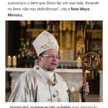
a pessoa e o bem que Deus faz em sua vida, focando
no bem, não nas deficiências
”, cita o
New Ways
Ministry
.
Grzegorz Ryś, arcebispo de Łódź, na Polônia.
(Foto: Reprodução |