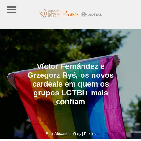
Víctor Fernández e
Grzegorz Ryś, os novos
cardeais em quem os
grupos LGTBI+ mais
confiam
Foto: Alexander Grey | Pexels