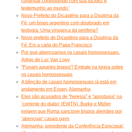
continuar contribuindo com sua lucidez e
testemunho ao mundo"
Novo Prefeito do Dicastério para a Doutrina da
Fé, um bispo argentino com doutorado em
teologia. Uma vingança da periferia?
Novo prefeito do Dicastério para a Doutrina da
Fé. Eis a carta do Papa Francisco
Por que abençoamos os casais homossexuais.
Artigo de Luc Van Looy
“Punam aqueles bispos”! Embate na Igreja sobre
os casais homossexuais
A bênção de casais homossexuais já está em
andamento em Essen, Alemanha
Eles são acusados ​​de “heresia” e “apostasia” na
‘corrente do diabo’ (EWTN). Burke e Müller
exigem que Roma sancione bispos alemães por
‘abençoar’ casais gays
Alemanha, presidente da Conferência Episcopal: