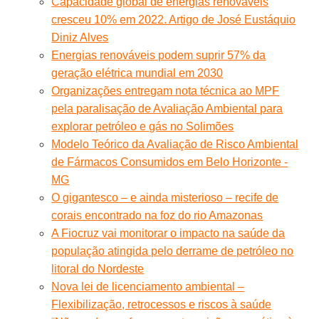
Capacidade global de energias renováveis
cresceu 10% em 2022. Artigo de José Eustáquio
Diniz Alves
Energias renováveis podem suprir 57% da
geração elétrica mundial em 2030
Organizações entregam nota técnica ao MPF
pela paralisação de Avaliação Ambiental para
explorar petróleo e gás no Solimões
Modelo Teórico da Avaliação de Risco Ambiental
de Fármacos Consumidos em Belo Horizonte -
MG
O gigantesco – e ainda misterioso – recife de
corais encontrado na foz do rio Amazonas
A Fiocruz vai monitorar o impacto na saúde da
população atingida pelo derrame de petróleo no
litoral do Nordeste
Nova lei de licenciamento ambiental –
Flexibilização, retrocessos e riscos à saúde