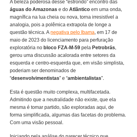
A beleza poderosa desse “estrondo” encontro das
águas do Amazonas
e do
Atlântico
em uma onda,
magnífica na lua cheia ou nova, torna irresistível a
analogia, pois a polêmica extrapola de longe a
questão técnica. A
negativa pelo Ibama
, em 17 de
maio de 2023 do licenciamento para perfuração
exploratória no
bloco FZA-M-59
pela
Petrobrás
,
gerou uma discussão acalorada entre setores da
esquerda e centro-esquerda que, em visão simplista,
poderiam ser denominados de
“
desenvolvimentistas
” e “
ambientalistas
”.
Esta é questão muito complexa, multifacetada.
Admitindo que a neutralidade não existe, que ela
mesma é tomar partido, são exploradas aqui, de
forma simplificada, algumas das facetas do problema.
Com uma visão pessoal.
Iniciando pela análise do parecer técnico que