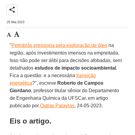
share
25 Mai 2023
"
Petrobrás pressiona pela exploração de óleo
na
região, após investimentos imensos na empreitada.
Isso não pode ser álibi para decisões afobadas, sem
detalhados
estudos de impacto socioambiental
.
Fica a questão: e a necessária
transição
energética
?", escreve
Roberto de Campos
Giordano
, professor titular sênior do Departamento
de Engenharia Química da UFSCar, em artigo
publicado por
Outras Palavras
, 24-05-2023.
Eis o artigo.