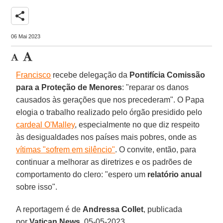
share
06 Mai 2023
Francisco
recebe delegação da
Pontifícia Comissão
para a Proteção de Menores
: "reparar os danos
causados às gerações que nos precederam". O Papa
elogia o trabalho realizado pelo órgão presidido pelo
cardeal O'Malley
, especialmente no que diz respeito
às desigualdades nos países mais pobres, onde as
vítimas "sofrem em silêncio"
. O convite, então, para
continuar a melhorar as diretrizes e os padrões de
comportamento do clero: "espero um
relatório anual
sobre isso".
A reportagem é de
Andressa Collet
, publicada
por
Vatican News
, 05-05-2023.