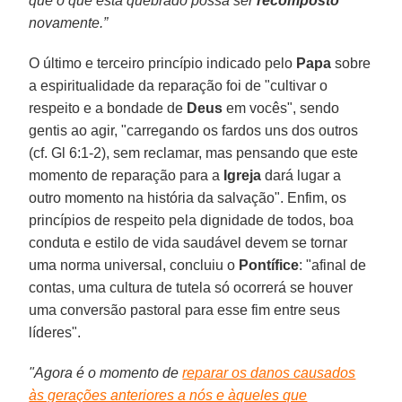
que o que está quebrado possa ser
recomposto
novamente.”
O último e terceiro princípio indicado pelo
Papa
sobre
a espiritualidade da reparação foi de "cultivar o
respeito e a bondade de
Deus
em vocês", sendo
gentis ao agir, "carregando os fardos uns dos outros
(cf. Gl 6:1-2), sem reclamar, mas pensando que este
momento de reparação para a
Igreja
dará lugar a
outro momento na história da salvação". Enfim, os
princípios de respeito pela dignidade de todos, boa
conduta e estilo de vida saudável devem se tornar
uma norma universal, concluiu o
Pontífice
: "afinal de
contas, uma cultura de tutela só ocorrerá se houver
uma conversão pastoral para esse fim entre seus
líderes".
"Agora é o momento de
reparar os danos causados
às gerações anteriores a nós e àqueles que