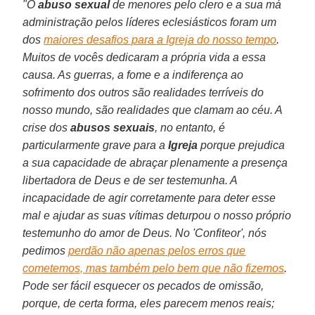
"O
abuso sexual
de menores pelo clero e a sua má
administração pelos líderes eclesiásticos foram um
dos
maiores desafios para a Igreja do nosso tempo
.
Muitos de vocês dedicaram a própria vida a essa
causa. As guerras, a fome e a indiferença ao
sofrimento dos outros são realidades terríveis do
nosso mundo, são realidades que clamam ao céu. A
crise dos
abusos sexuais
, no entanto, é
particularmente grave para a
Igreja
porque prejudica
a sua capacidade de abraçar plenamente a presença
libertadora de Deus e de ser testemunha. A
incapacidade de agir corretamente para deter esse
mal e ajudar as suas vítimas deturpou o nosso próprio
testemunho do amor de Deus. No 'Confiteor', nós
pedimos
perdão não apenas pelos erros que
cometemos, mas também pelo bem que não fizemos
.
Pode ser fácil esquecer os pecados de omissão,
porque, de certa forma, eles parecem menos reais;