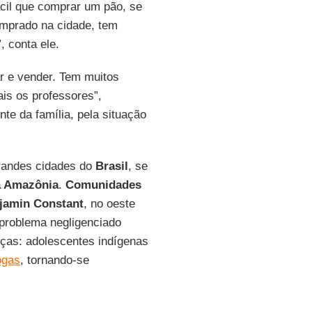
ácil que comprar um pão, se
omprado na cidade, tem
, conta ele.
r e vender. Tem muitos
is os professores”,
nte da família, pela situação
grandes cidades do
Brasil
, se
a Amazônia
.
Comunidades
jamin Constant
, no oeste
problema negligenciado
anças: adolescentes indígenas
ogas
, tornando-se