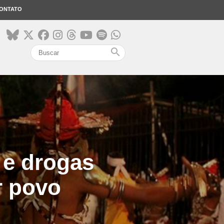
ONTATO
search
 e drogas
r povo