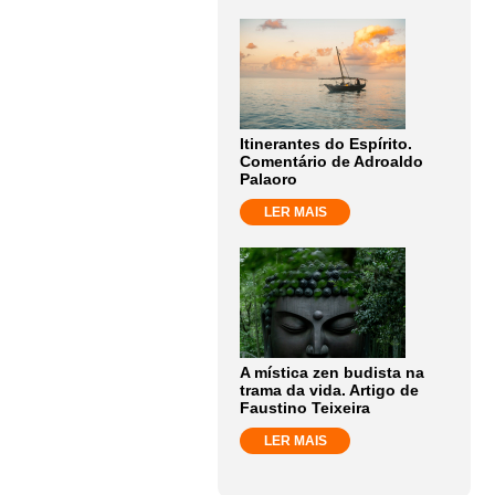
Itinerantes do Espírito.
Comentário de Adroaldo
Palaoro
LER MAIS
A mística zen budista na
trama da vida. Artigo de
Faustino Teixeira
LER MAIS