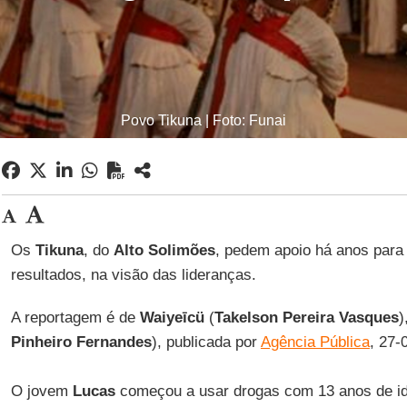
Povo Tikuna | Foto: Funai
Os
Tikuna
, do
Alto Solimões
, pedem apoio há anos para
resultados, na visão das lideranças.
A reportagem é de
Waiyeīcü
(
Takelson Pereira Vasques
)
Pinheiro Fernandes
), publicada por
Agência Pública
, 27-
O jovem
Lucas
começou a usar drogas com 13 anos de i