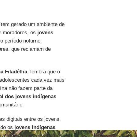
tem gerado um ambiente de
 e moradores, os
jovens
 período noturno,
dores, que reclamam de
 Filadélfia
, lembra que o
 adolescentes cada vez mais
ína não fazem parte da
l dos jovens indígenas
omunitário.
s digitais entre os jovens.
ando os
jovens indígenas
 a música funk, levando-os