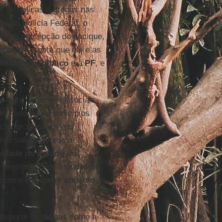
as alcoólicas e drogas nas
e da Polícia Federal, o
, na percepção do cacique,
 cacique conta que ele e as
Ministério Público
e à
PF
, e
falta de projetos sociais
ades-sede dos municípios
cológico aos jovens
iversidades como a
sidade do Estado do
 desistindo dos estudos ou
e com o
consumo abusivo
ansporte de drogas como a