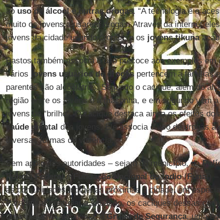
ao
uso de álcool e outras drogas
. “A tecnologia e o aces
muito os jovens a usarem drogas. Através da internet ele
jovens da cidade usando drogas, e os
jovens tikuna
acaba
Bastos também associa o uso precoce aos exemplos em c
vários
jovens usuários de drogas
pertencem a famílias e
parentes são alcoólatras. Segundo o cacique, além do ál
região entre os jovens é a maconha, e em segundo vem a
jovens de “brilho”. O cacique destaca ainda os efeitos do
saúde mental
dos jovens. Ele associa o uso de drogas à o
diversas formas de violência.
Sem apoio das autoridades – sejam do município, da
Polí
Polícia Federal
e
Fundação Nacional do Índio
(
Funai
) –
as comunidades indígenas próximas à cidade, em especial
Para tentar controlar a situação, os caciques dessas co
uma iniciativa autônoma, o
Grupo de Segurança
, uma eq