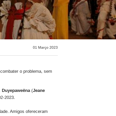
01 Março 2023
 combater o problema, sem
,
Duyepaweēna
(
Jeane
02-2023.
dade. Amigos ofereceram