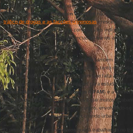
objetivo é tentar diminuir a violência e a entrada de bebid
comunidades. Como
Benjamin Constant
não tem uma bas
tráfico de drogas e as facções criminosas
cresceram muito
conseguindo, então, entrar nas comunidades indígenas. O
demais lideranças já fazem denúncias há vários anos ao
até agora não tiveram respostas.
O cacique da
comunidade de Filadélfia
também lamenta a 
voltados para crianças e jovens indígenas, tanto nas cid
como nas aldeias. Ele observa também que falta apoio psi
indígenas que saem das comunidades para estudar em un
Universidade Federal do Amazonas
(
UFAM
) e a
Univer
Amazonas
(
UEA
). Com isso, observa que muitos acabam
têm dificuldade para concluir seus cursos, envolvendo-s
de álcool
e outras substâncias no contexto urbano.
O depoimento de um dos
jovens
que já trabalharam no tr