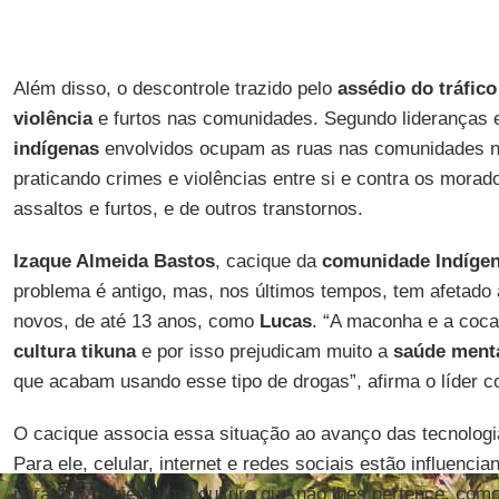
Além disso, o descontrole trazido pelo
assédio do tráfico
violência
e furtos nas comunidades. Segundo lideranças
indígenas
envolvidos ocupam as ruas nas comunidades no
praticando crimes e violências entre si e contra os mora
assaltos e furtos, e de outros transtornos.
Izaque Almeida Bastos
, cacique da
comunidade Indígena
problema é antigo, mas, nos últimos tempos, tem afetado
novos, de até 13 anos, como
Lucas
. “A maconha e a coca
cultura tikuna
e por isso prejudicam muito a
saúde menta
que acabam usando esse tipo de drogas”, afirma o líder c
O cacique associa essa situação ao avanço das tecnologia
Para ele, celular, internet e redes sociais estão influenci
para que copiem uma cultura que não lhes pertence, como