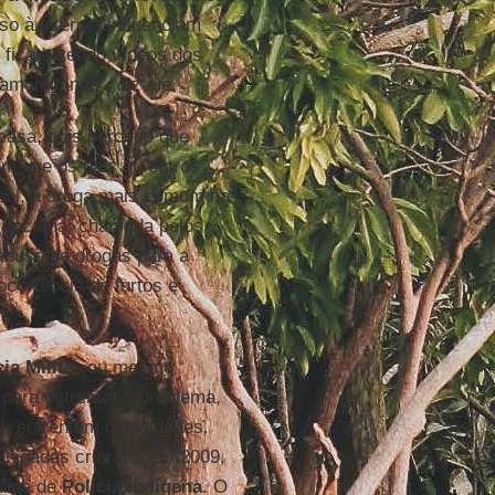
so à internet influenciam
s ficam vendo vídeos dos
m imitando”, diz ele.
asa, pois percebe que
m que os pais ou outros
cool, a droga mais comum na
 cocaína, chamada pelos
 abuso de drogas para a
corrência de furtos e
cia Militar
ou mesmo
 para enfrentar o problema,
, enfrentam dificuldades.
munidades criaram, em 2009,
uipe de
Polícia Indígena
. O