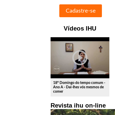
Vídeos IHU
play_circle_outline
18º Domingo do tempo comum -
Ano A - Dai-lhes vós mesmos de
comer
Revista ihu on-line