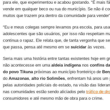
para ele, que experimentou e acabou gostando. “É mais f
vende em qualquer beco ou rua do município. Se não é c
muitos que trazem pra dentro da comunidade para vender”
“Eu e meus colegas sempre levamos pra escola, para usa
adolescentes que são usuários, por isso não respeitam ma
continua o rapaz. Ele relata que, de tanta vergonha que se
que passa, pensa até mesmo em se
suicidar
às vezes.
Seria mais uma história entre tantas existentes hoje em 
não acontecesse em uma
aldeia indígena
nos
confins d
do povo Tikuna
próximas ao município fronteiriço de
Ben
do
Amazonas
,
alto rio Solimões
, enfrentam há anos um 
pelas autoridades policiais do estado, na visão das lider
nas comunidades estão sendo aliciados pelo
tráfico de dr
consumidores e até mesmo mão de obra para o crime.