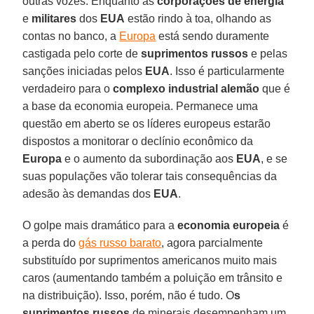
outras vozes. Enquanto as
corporações de energia
e
militares
dos
EUA
estão rindo à toa, olhando as
contas no banco, a
Europa
está sendo duramente
castigada pelo corte de
suprimentos russos
e pelas
sanções iniciadas pelos
EUA
. Isso é particularmente
verdadeiro para o
complexo industrial alemão
que é
a base da economia europeia. Permanece uma
questão em aberto se os líderes europeus estarão
dispostos a monitorar o declínio econômico da
Europa
e o aumento da subordinação aos
EUA
, e se
suas populações vão tolerar tais consequências da
adesão às demandas dos
EUA
.
O golpe mais dramático para a
economia europeia
é
a perda do
gás russo barato
, agora parcialmente
substituído por suprimentos americanos muito mais
caros (aumentando também a poluição em trânsito e
na distribuição). Isso, porém, não é tudo. O
s
suprimentos russos
de minerais desempenham um