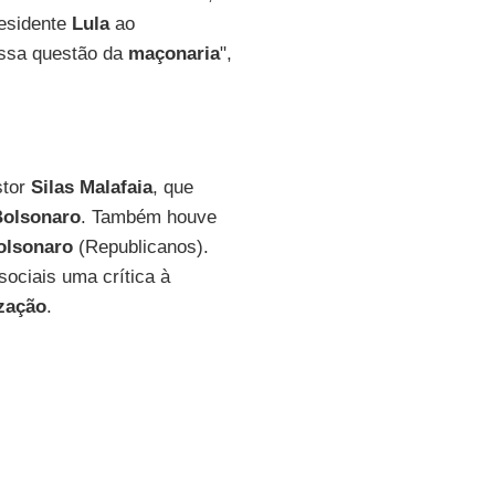
residente
Lula
ao
essa questão da
maçonaria
",
tor
Silas Malafaia
, que
Bolsonaro
. Também houve
olsonaro
(Republicanos).
sociais uma crítica à
ização
.