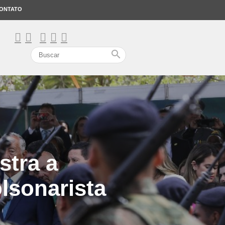
ONTATO
search
stra a
lsonarista