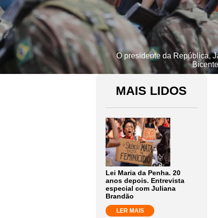
O presidente da República, J
Bicente
MAIS LIDOS
Lei Maria da Penha. 20
anos depois. Entrevista
especial com Juliana
Brandão
LER MAIS