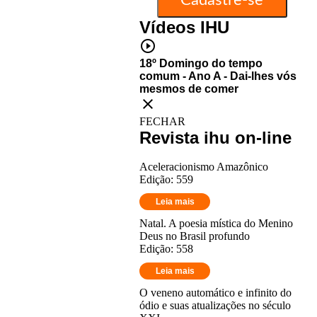
Vídeos IHU
play_circle_outline
18º Domingo do tempo
comum - Ano A - Dai-lhes vós
mesmos de comer
close
FECHAR
Revista ihu on-line
Aceleracionismo Amazônico
Edição: 559
Leia mais
Natal. A poesia mística do Menino
Deus no Brasil profundo
Edição: 558
Leia mais
O veneno automático e infinito do
ódio e suas atualizações no século