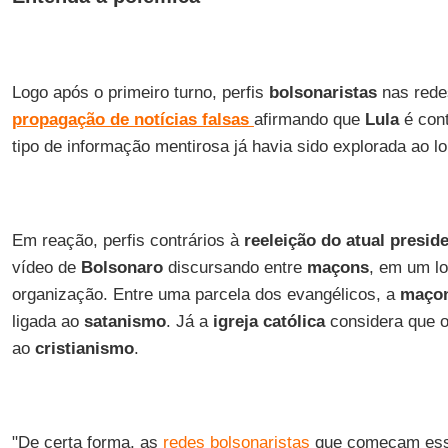
Logo após o primeiro turno, perfis
bolsonaristas
nas redes
propagação de notícias falsas
afirmando que
Lula
é con
tipo de informação mentirosa já havia sido explorada ao 
Em reação, perfis contrários à
reeleição do atual presid
vídeo de
Bolsonaro
discursando entre
maçons
, em um l
organização. Entre uma parcela dos evangélicos, a
maçon
ligada ao
satanismo
. Já a
igreja católica
considera que o
ao
cristianismo
.
"De certa forma, as
redes bolsonaristas
que começam esse