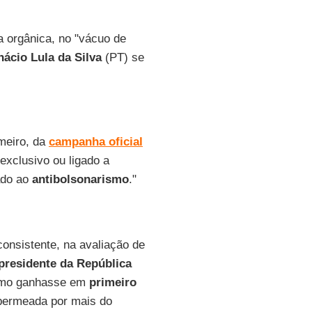
 orgânica, no "vácuo de
nácio Lula da Silva
(PT) se
meiro, da
campanha oficial
xclusivo ou ligado a
ado ao
antibolsonarismo
."
consistente, na avaliação de
presidente da República
esmo ganhasse em
primeiro
i permeada por mais do