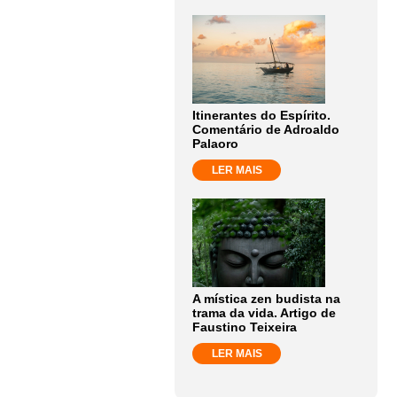
Itinerantes do Espírito.
Comentário de Adroaldo
Palaoro
LER MAIS
A mística zen budista na
trama da vida. Artigo de
Faustino Teixeira
LER MAIS