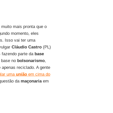
muito mais pronta que o
egundo momento, eles
. Isso vai ter uma
ivulgar
Cláudio Castro
(PL)
 fazendo parte da
base
m base no
bolsonarismo
,
apenas reciclado. A gente
ular uma
união
em cima do
questão da
maçonaria
em