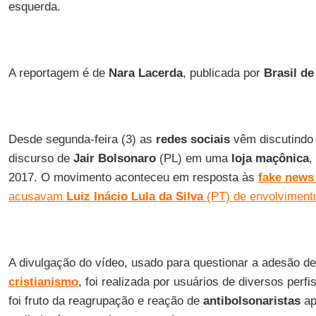
esquerda.
A reportagem é de
Nara Lacerda
, publicada por
Brasil de
Desde segunda-feira (3) as
redes sociais
vêm discutindo 
discurso de
Jair Bolsonaro
(PL) em uma
loja maçônica
,
2017. O movimento aconteceu em resposta às
fake news
acusavam
Luiz Inácio Lula da Silva
(PT) de envolviment
A divulgação do vídeo, usado para questionar a adesão d
cristianismo
, foi realizada por usuários de diversos perf
foi fruto da reagrupação e reação de
antibolsonaristas
ap