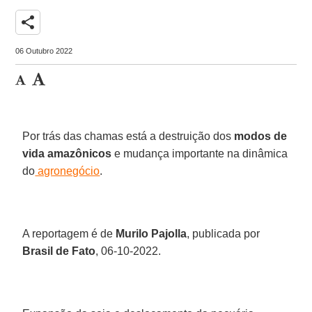
share
06 Outubro 2022
Por trás das chamas está a destruição dos
modos de
vida amazônicos
e mudança importante na dinâmica
do
agronegócio
.
A reportagem é de
Murilo Pajolla
, publicada por
Brasil de Fato
, 06-10-2022.