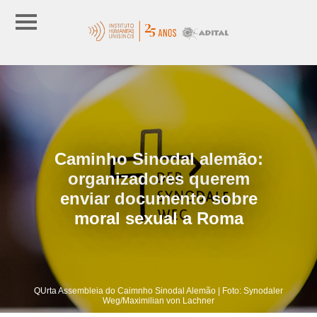
Caminho Sinodal alemão:
organizadores querem
enviar documento sobre
moral sexual a Roma
QUrta Assembleia do Caimnho Sinodal Alemão | Foto: Synodaler
Weg/Maximilian von Lachner