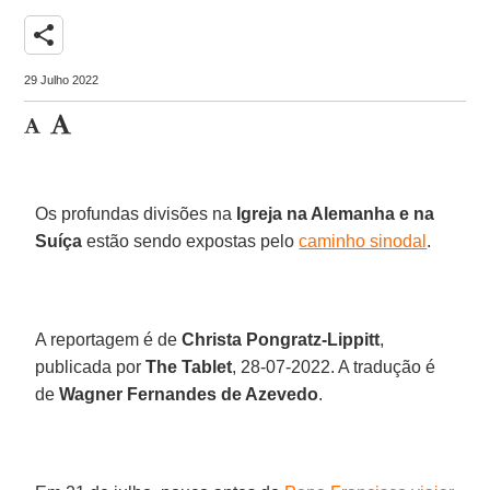
share
29 Julho 2022
Os profundas divisões na
Igreja na Alemanha e na
Suíça
estão sendo expostas pelo
caminho sinodal
.
A reportagem é de
Christa Pongratz-Lippitt
,
publicada por
The Tablet
, 28-07-2022. A tradução é
de
Wagner Fernandes de Azevedo
.