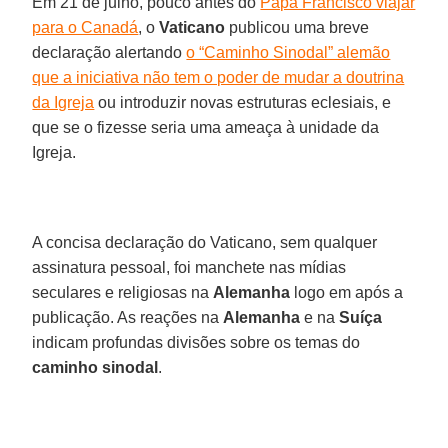
Em 21 de julho, pouco antes do
Papa Francisco viajar
para o Canadá
, o
Vaticano
publicou uma breve
declaração alertando
o “Caminho Sinodal” alemão
que a iniciativa não tem o poder de mudar a doutrina
da Igreja
ou introduzir novas estruturas eclesiais, e
que se o fizesse seria uma ameaça à unidade da
Igreja.
A concisa declaração do Vaticano, sem qualquer
assinatura pessoal, foi manchete nas mídias
seculares e religiosas na
Alemanha
logo em após a
publicação. As reações na
Alemanha
e na
Suíça
indicam profundas divisões sobre os temas do
caminho sinodal
.