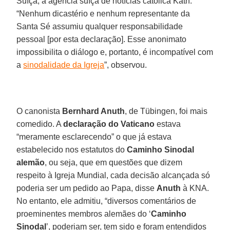
Suíça, à agência suíça de notícias católica Kath.
“Nenhum dicastério e nenhum representante da
Santa Sé assumiu qualquer responsabilidade
pessoal [por esta declaração]. Esse anonimato
impossibilita o diálogo e, portanto, é incompatível com
a
sinodalidade da Igreja
”, observou.
O canonista
Bernhard Anuth
, de Tübingen, foi mais
comedido. A
declaração do Vaticano
estava
“meramente esclarecendo” o que já estava
estabelecido nos estatutos do
Caminho Sinodal
alemão
, ou seja, que em questões que dizem
respeito à Igreja Mundial, cada decisão alcançada só
poderia ser um pedido ao Papa, disse
Anuth
à KNA.
No entanto, ele admitiu, “diversos comentários de
proeminentes membros alemães do ‘
Caminho
Sinodal
’, poderiam ser, tem sido e foram entendidos