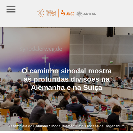
O caminho sinodal mostra
as profundas divisões na
Alemanha e na Suíça
Assembleia do Caminho Sinodal alemão. Foto: Diocese de Regensburg