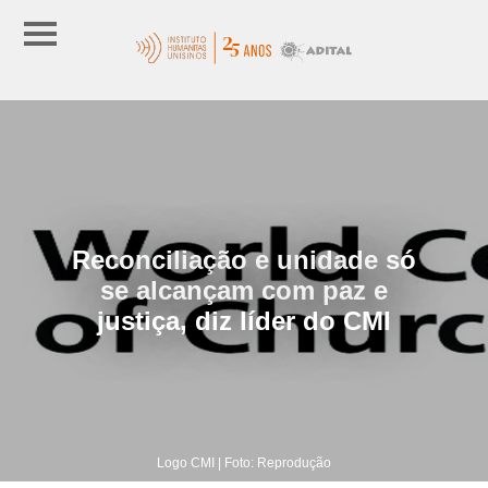
Reconciliação e unidade só
se alcançam com paz e
justiça, diz líder do CMI
Logo CMI | Foto: Reprodução