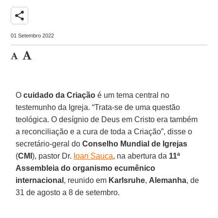
share
01 Setembro 2022
O
cuidado da Criação
é um tema central no
testemunho da Igreja. “Trata-se de uma questão
teológica. O desígnio de Deus em Cristo era também
a reconciliação e a cura de toda a Criação”, disse o
secretário-geral do
Conselho Mundial de Igrejas
(
CMI
), pastor Dr.
Ioan Sauca
, na abertura da
11ª
Assembleia do organismo ecumênico
internacional
, reunido em
Karlsruhe
,
Alemanha
, de
31 de agosto a 8 de setembro.