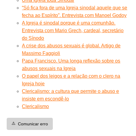
Uma Igreja toda Sinodal
“Só fica fora de uma Igreja sinodal aquele que se
fecha ao Espírito”. Entrevista com Manoel Godoy
A Igreja é sinodal porque é uma comunhão.
Entrevista com Mario Grech, cardeal, secretário
do Sínodo
A crise dos abusos sexuais é global. Artigo de
Massimo Faggioli
Papa Francisco. Uma longa reflexão sobre os
abusos sexuais na Igreja
O papel dos leigos e a relação com o clero na
Igreja hoje
Clericalismo: a cultura que permite o abuso e
insiste em escondê-lo
Clericalismo
⚠️
Comunicar erro