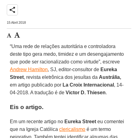
share
15 Abril 2018
“Uma rede de relações autoritária e controladora
deste tipo gera medo, timidez e um desengajamento
que pode ser racionalizado como virtude”, escreve
Andrew Hamilton
, SJ, editor-consultor de
Eureka
Street
, revista eletrônica dos jesuítas da
Austrália,
em artigo publicado por
La Croix Internacional
, 14-
04-2018. A tradução é de
Victor D. Thiesen
.
Eis o artigo.
Em um recente artigo no
Eureka Street
eu comentei
que na Igreja Católica
clericalismo
é um termo
pejorativo. Também tentei identificar algumas das