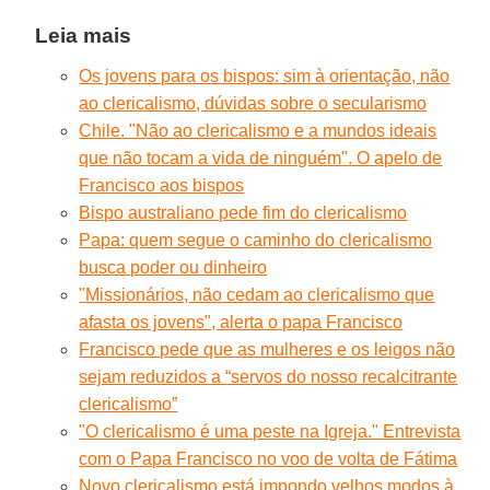
Leia mais
Os jovens para os bispos: sim à orientação, não
ao clericalismo, dúvidas sobre o secularismo
Chile. "Não ao clericalismo e a mundos ideais
que não tocam a vida de ninguém". O apelo de
Francisco aos bispos
Bispo australiano pede fim do clericalismo
Papa: quem segue o caminho do clericalismo
busca poder ou dinheiro
"Missionários, não cedam ao clericalismo que
afasta os jovens", alerta o papa Francisco
Francisco pede que as mulheres e os leigos não
sejam reduzidos a “servos do nosso recalcitrante
clericalismo”
"O clericalismo é uma peste na Igreja." Entrevista
com o Papa Francisco no voo de volta de Fátima
Novo clericalismo está impondo velhos modos à