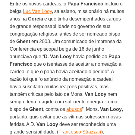
Entre os novos cardeais, o
Papa Francisco
incluiu o
belga
Luc Van Looy
, salesiano, missionário há muitos
anos na
Coreia
e que tinha desempenhados cargos
de grande responsabilidade no governo de sua
congregação religiosa, antes de ser nomeado bispo
de
Ghent
em 2003. Um comunicado de imprensa da
Conferência episcopal belga de 16 de junho
anunciava que “
D. Van Looy
havia pedido ao
Papa
Francisco
que o isentasse de aceitar a nomeação a
cardeal e que o papa havia aceitado o pedido”. A
razão foi que “o anúncio da nomeação a cardeal
havia suscitado muitas reações positivas, mas
também críticas pelo fato de Mons.
Van Looy
nem
sempre teria reagido com suficiente energia, como
bispo de
Ghent
, contra os
abusos
”. Mons.
Van Looy
,
portanto, quis evitar que as vítimas sofressem novas
feridas. A D.
Van Looy
deve ser reconhecida uma
grande sensibilidade. (
Francesco Strazzari
).