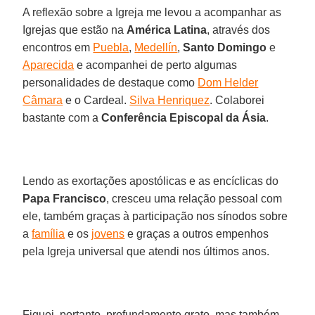
A reflexão sobre a Igreja me levou a acompanhar as
Igrejas que estão na
América Latina
, através dos
encontros em
Puebla
,
Medellín
,
Santo Domingo
e
Aparecida
e acompanhei de perto algumas
personalidades de destaque como
Dom Helder
Câmara
e o Cardeal.
Silva Henriquez
. Colaborei
bastante com a
Conferência Episcopal da Ásia
.
Lendo as exortações apostólicas e as encíclicas do
Papa Francisco
, cresceu uma relação pessoal com
ele, também graças à participação nos sínodos sobre
a
família
e os
jovens
e graças a outros empenhos
pela Igreja universal que atendi nos últimos anos.
Fiquei, portanto, profundamente grato, mas também