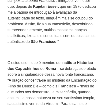
composita a beato Francisco’
. Intrigado, verifiquei
que, depois de
Kajetan Esser
, que em 1976 dedicou
meia página de introdução à avaliação da
autenticidade do texto, ninguém mais se ocupou do
problema. Assim, fiz a sua transcrição, descobrindo,
surpreendentemente, muitíssimas semelhanças
estilísticas, lexicais e conceituais com outros escritos
autênticos de
São Francisco
.”
O estudioso – que é membro do
Instituto Histórico
dos Capuchinhos
de
Roma
– se debruça sobretudo
sobre a singularidade dessa nova fonte franciscana.
“A oração concentra-se no mistério da Encarnação do
Filho de Deus: Ele – como diz
Francisco
– ‘mais do
que todos nos demonstrou a misericórdia, quando
assumiu a nossa natureza no seu santíssimo templo,
sacratíssimo ventre da Virgem’. Para o santo de