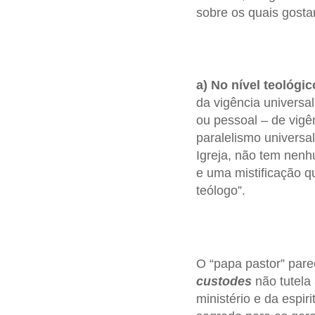
sobre os quais gosta
a) No nível teológic
da vigência universa
ou pessoal – de vigên
paralelismo universa
Igreja, não tem nenh
e uma mistificação q
teólogo”.
O “papa pastor” pare
custodes
não tutela
ministério e da espi