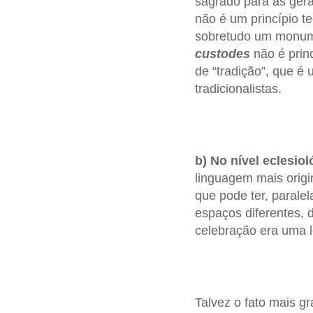
sagrado para as ger
não é um princípio t
sobretudo um monume
custodes
não é prin
de “tradição”, que é
tradicionalistas.
b) No nível eclesiol
linguagem mais origi
que pode ter, parale
espaços diferentes, d
celebração era uma l
Talvez o fato mais g