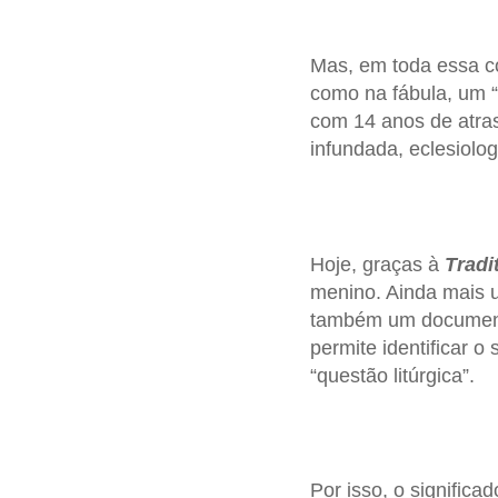
Mas, em toda essa c
como na fábula, um “
com 14 anos de atraso
infundada, eclesiolog
Hoje, graças à
Tradi
menino. Ainda mais 
também um documento
permite identificar
“questão litúrgica”.
Por isso, o significa