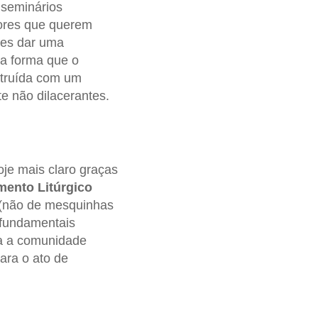
 seminários
iores que querem
hes dar uma
a forma que o
struída com um
te não dilacerantes.
 hoje mais claro graças
ento Litúrgico
(não de mesquinhas
 fundamentais
da a comunidade
ara o ato de