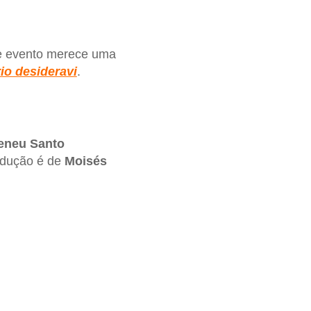
e evento merece uma
io desideravi
.
teneu Santo
radução é de
Moisés