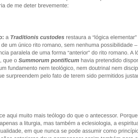
ria de me deter brevemente:
o:
a
Traditionis custodes
restaura a “lógica elementar”
l de um único rito romano, sem nenhuma possibilidade 
cia paralela de uma forma “anterior” do rito romano. A 
l, que o
Summorum pontificum
havia pretendido dispon
um fundamento nem teológico, nem doutrinal nem discipl
ue surpreendem pelo fato de terem sido permitidos jus
ce aqui muito mais teólogo do que o antecessor. Porqu
 apenas a liturgia, mas também a eclesiologia, a espiritu
ritualidade, em que nunca se pode assumir como princípio