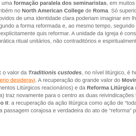
de uma
formação paralela dos seminaristas
, em muitos
ambém no
North American College
de
Roma
. Só super
ovidos de uma identidade clara poderiam imaginar em l
segundo a forma reformada e, ao mesmo tempo, segundo 
explicitamente quis reformar. A unidade da Igreja é con
tica ritual unitários, não contraditórios e espiritualmen
:
o valor da
Traditionis custodes
, no nível litúrgico, é
erio desideravi
. A recuperação do grande valor do
Movim
ntos Litúrgicos reacionários) e da
Reforma Litúrgica
) traz novamente para o centro as duas reivindicações
o II
: a recuperação da ação litúrgica como ação de “to
a passagem corajosa e verdadeira do ato de “reforma” p