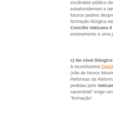
escândalo público 
estadunidenses e t
futuros padres despr
formação litúrgica 
Concílio Vaticano II
ensinamento e uma prá
c) No nível litúrgico
à recentíssima
Desid
(não de Novos Movime
Reformas da Reforma
pedidas pelo
Vatican
sacerdotal” exige um
“formação”.