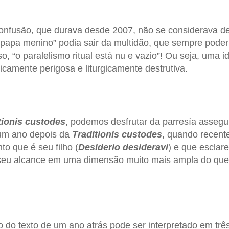
onfusão, que durava desde 2007, não se considerava d
papa menino” podia sair da multidão, que sempre poder
, “o paralelismo ritual está nu e vazio”! Ou seja, uma i
icamente perigosa e liturgicamente destrutiva.
tionis custodes
, podemos desfrutar da parresía asseg
um ano depois da
Traditionis custodes
, quando recen
 que é seu filho (
Desiderio desideravi
) e que esclar
 o seu alcance em uma dimensão muito mais ampla do qu
do do texto de um ano atrás pode ser interpretado em três