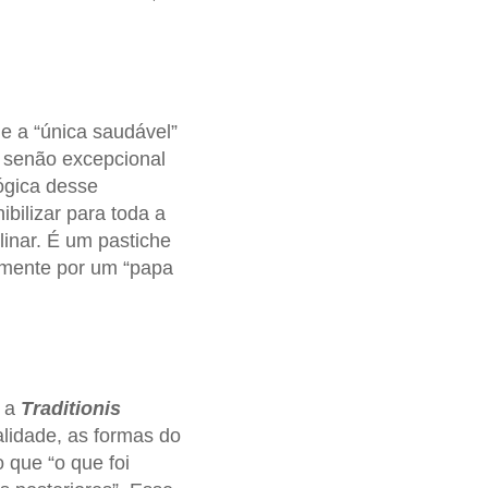
 e a “única saudável”
– senão excepcional
lógica desse
ibilizar para toda a
inar. É um pastiche
tamente por um “papa
e a
Traditionis
alidade, as formas do
 que “o que foi