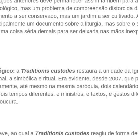
ações anteriores deve permanecer assim também para as
eológico, mas um problema de compreensão distorcida da
nto a ser conservado, mas um jardim a ser cultivado.
cipalmente um documento sobre a liturgia, mas sobre o s
 uma coisa séria demais para ser deixada nas mãos inex
ógico:
a
Traditionis custodes
restaura a unidade da Ig
nal, a simbólica e ritual. Era evidente, desde 2007, que
lamente, até mesmo na mesma paróquia, dois calendários
ois tempos diferentes, e ministros, e textos, e gestos di
oucura.
rave, ao qual a
Traditionis custodes
reagiu de forma dec