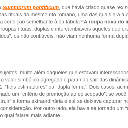
o
Summorum pontificum
, que havia criado quase
“ex ni
mas rituais do mesmo rito romano, uma das quais era a c
ma condição semelhante à da fábula
“A roupa nova do 
oupas rituais, duplas e intercambiáveis aqueles que eram
pidos”, os não confiáveis, não viam nenhuma forma dupla
sujeitos, muito além daqueles que estavam interessados 
o valor simbólico agregado e para não sair das dinâmic
1, “fiéis estimadores” da “dupla forma”. Dois casos, aci
ornado um “critério de promoção ao episcopado”; se você
truir” a forma extraordinária e até se deixava capturar no
consideração. Por outro lado, ela havia se tornado um “
o qual falarei mais adiante.