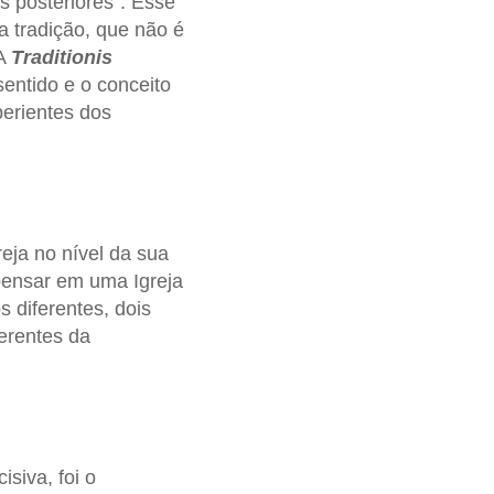
 posteriores”. Esse
 tradição, que não é
 A
Traditionis
entido e o conceito
perientes dos
reja no nível da sua
 pensar em uma Igreja
 diferentes, dois
ferentes da
isiva, foi o