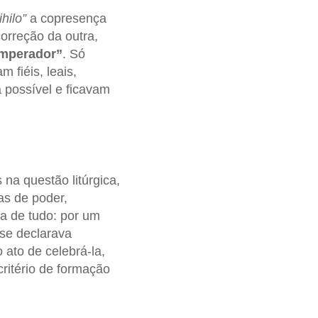
hilo”
a copresença
orreção da outra,
imperador”
. Só
 fiéis, leais,
 possível e ficavam
na questão litúrgica,
as de poder,
ma de tudo: por um
 se declarava
 ato de celebrá-la,
critério de formação