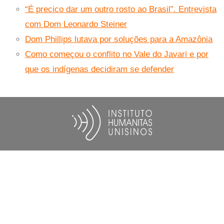
“É precico dar um outro rosto ao Brasil”. Entrevista
com Dom Leonardo Steiner
Dom Phillips lutava por soluções para a Amazônia
Como começou o conflito no Vale do Javari e por
que os indígenas decidiram se defender