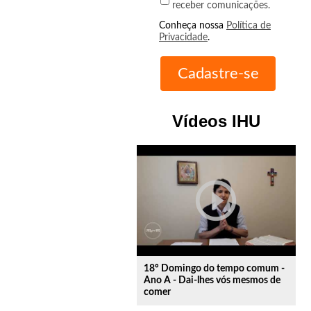
receber comunicações.
Conheça nossa
Política de
Privacidade
.
Vídeos IHU
play_circle_outline
18º Domingo do tempo comum -
Ano A - Dai-lhes vós mesmos de
comer