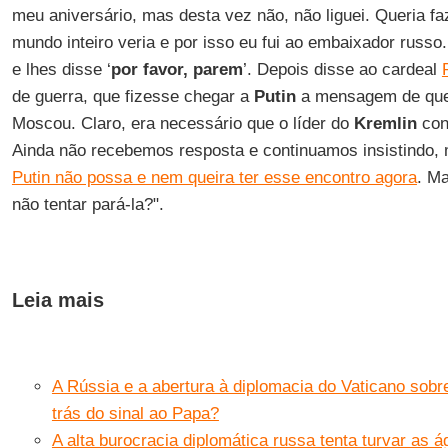
meu aniversário, mas desta vez não, não liguei. Queria fa
mundo inteiro veria e por isso eu fui ao embaixador russ
e lhes disse ‘
por favor, parem
’. Depois disse ao cardeal
de guerra, que fizesse chegar a
Putin
a mensagem de que 
Moscou. Claro, era necessário que o líder do
Kremlin
con
Ainda não recebemos resposta e continuamos insistindo
Putin não possa e nem queira ter esse encontro agora
. M
não tentar pará-la?".
Leia mais
A Rússia e a abertura à diplomacia do Vaticano sobre
trás do sinal ao Papa?
A alta burocracia diplomática russa tenta turvar as