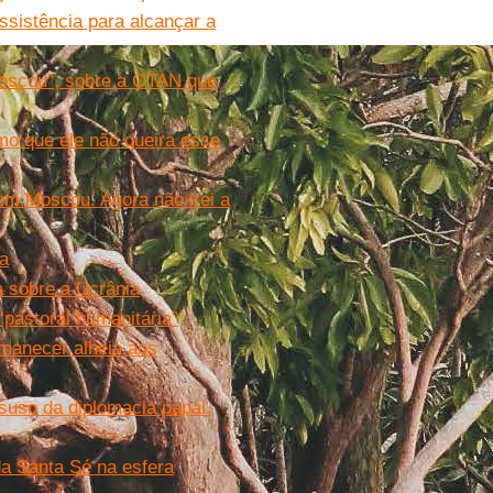
sistência para alcançar a
 Moscou”, sobre a OTAN que
mo que ele não queira esse
em Moscou. Agora não irei a
ia
a sobre a Ucrânia
“pastoral humanitária”
manecer alheia aos
suso da diplomacia papal.
da Santa Sé na esfera