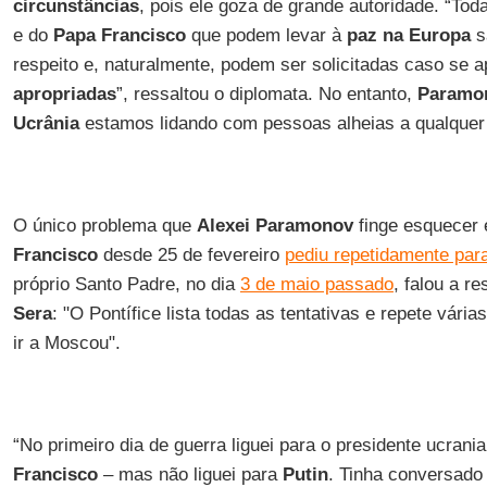
circunstâncias
, pois ele goza de grande autoridade. “Tod
e do
Papa Francisco
que podem levar à
paz na Europa
s
respeito e, naturalmente, podem ser solicitadas caso se
apropriadas
”, ressaltou o diplomata. No entanto,
Paramo
Ucrânia
estamos lidando com pessoas alheias a qualquer 
O único problema que
Alexei Paramonov
finge esquecer 
Francisco
desde 25 de fevereiro
pediu repetidamente para
próprio Santo Padre, no dia
3 de maio passado
, falou a r
Sera
: "O Pontífice lista todas as tentativas e repete vári
ir a Moscou".
“No primeiro dia de guerra liguei para o presidente ucrani
Francisco
– mas não liguei para
Putin
. Tinha conversad