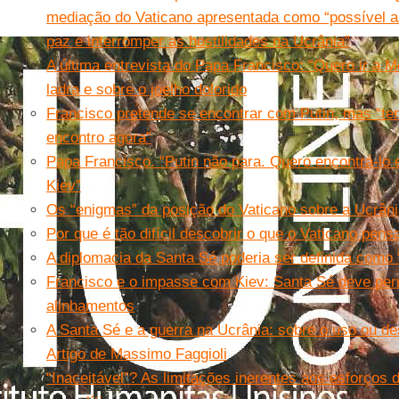
mediação do Vaticano apresentada como “possível as
paz e interromper as hostilidades na Ucrânia”
A última entrevista do Papa Francisco: “Quero ir a
ladra e sobre o joelho dolorido
Francisco pretende se encontrar com Putin, mas “te
encontro agora”
Papa Francisco. “Putin não para. Quero encontrá-lo 
Kiev”
Os “enigmas” da posição do Vaticano sobre a Ucrân
Por que é tão difícil descobrir o que o Vaticano pens
A diplomacia da Santa Sé poderia ser definida como 
Francisco e o impasse com Kiev: Santa Sé deve per
alinhamentos
A Santa Sé e a guerra na Ucrânia: sobre o uso ou de
Artigo de Massimo Faggioli
“Inaceitável”? As limitações inerentes aos esforços 