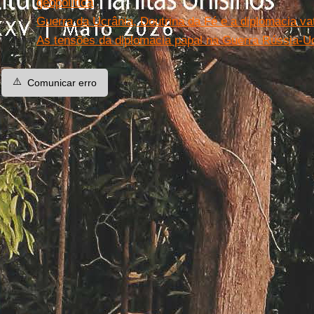
geopolítica
Guerra da Ucrânia, Doutrina da Fé e a diplomacia v
As tensões da diplomacia papal na Guerra Rússia-U
⚠️
Comunicar erro