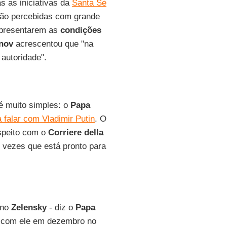
as as iniciativas da
Santa Sé
ão percebidas com grande
 apresentarem as
condições
nov
acrescentou que "na
autoridade".
é muito simples: o
Papa
 falar com Vladimir Putin
. O
espeito com o
Corriere della
as vezes que está pronto para
ano
Zelensky
- diz o
Papa
o com ele em dezembro no