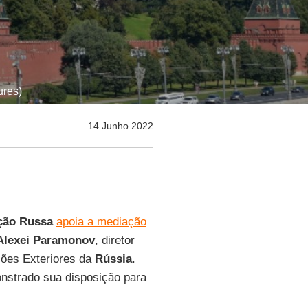
ures)
14 Junho 2022
ção Russa
apoia a mediação
Alexei Paramonov
, diretor
ções Exteriores da
Rússia
.
nstrado sua disposição para