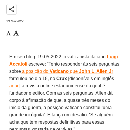
share
23 Mai 2022
Em seu blog, 19-05-2022, o vaticanista italiano
Luigi
Accatoli
escreve: “Tento responder às seis perguntas
sobre
a posição do
Vaticano
que
John L. Allen Jr
formulou no dia 18, no
Crux
[disponíveis em inglês
aqui
], a revista online estadunidense da qual é
fundador e editor. Com as seis perguntas, Allen dá
corpo à afirmação de que, a quase três meses do
início da guerra, a posição vaticana constitui ‘uma
grande incógnita’. E lança um desafio: ‘Se alguém
acha que tem respostas definitivas para essas
perguntas, gostaria de ouvi-las’”.