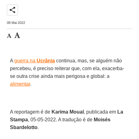
share
08 Mai 2022
A
guerra na
Ucrânia
continua, mas, se alguém não
percebeu, é preciso reiterar que, com ela, exacerba-
se outra crise ainda mais perigosa e global: a
alimentar
.
A reportagem é de
Karima Moual
, publicada em
La
Stampa
, 05-05-2022. A tradução é de
Moisés
Sbardelotto
.