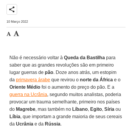
share
10 Março 2022
Não é necessário voltar à
Queda da Bastilha
para
saber que as grandes revoluções são em primeiro
lugar guerras de
pão
. Doze anos atrás, um estopim
da
primavera árabe
que revirou o
norte da África
e o
Oriente Médio
foi o aumento do preço do pão. E a
guerra na Ucrânia
, segundo muitos analistas, poderia
provocar um trauma semelhante, primeiro nos países
do
Magrebe
, mas também no
Líbano
,
Egito
,
Síria
ou
Líbia
, que importam a grande maioria de seus cereais
da
Ucrânia
e da
Rússia
.