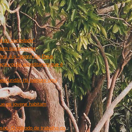
ca da sociedade”
dem surpreender
era, é o “agora” de Deus
aça vocês acreditarem que é
a escuridão há sempre uma
ue os jovens habitam
eses. O método de trabalho do