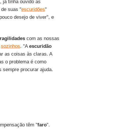
 já tinha ouvido as
a de suas "
escuridões
"
pouco desejo de viver", e
fragilidades
com as nossas
,
sozinhos
. "A
escuridão
ar as coisas às claras. A
as o problema é como
s sempre procurar ajuda.
ompensação têm "
faro
".