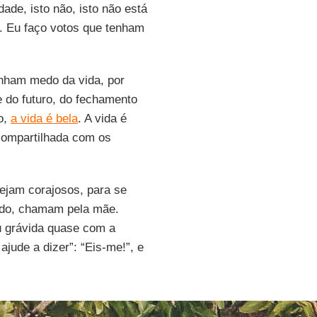
dade, isto não, isto não está
. Eu faço votos que tenham
enham medo da vida, por
 do futuro, do fechamento
o,
a vida é bela
. A vida é
 compartilhada com os
ejam corajosos, para se
edo, chamam pela mãe.
ou grávida quase com a
jude a dizer”: “Eis-me!”, e