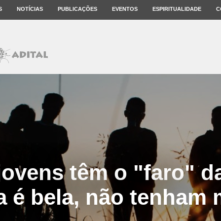
S
NOTÍCIAS
PUBLICAÇÕES
EVENTOS
ESPIRITUALIDADE
C
jovens têm o "faro" d
a é bela, não tenham