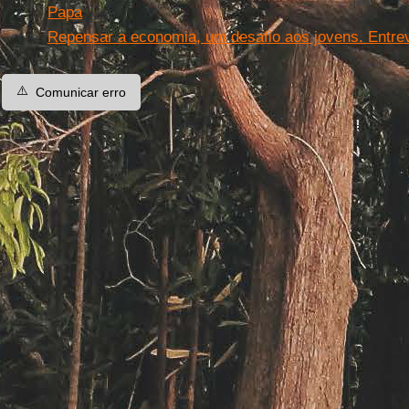
Papa
Repensar a economia, um desafio aos jovens. Entrev
⚠️
Comunicar erro