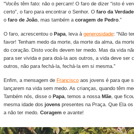
“Vocês têm fato: não o percam! O faro de dizer “isto é ver
certo”, o faro para encontrar o Senhor. O
faro da Verdade
o
faro de João
, mas também a
coragem de Pedro
.”
O faro, acrescentou o
Papa
, leva à
generosidade
: “Não t
favor! Tenham medo da morte, da morte da alma, da morte
do coração. Disto vocês devem ter medo. Mas da vida nã
para ser vivida e para doá-la aos outros, a vida deve ser
outros, não para fechá-la, fechá-la em si mesma.”
Enfim, a mensagem de
Francisco
aos jovens é para que s
lançarem na vida sem medo. As crianças, quando têm m
Também nós, disse o
Papa
, temos a nossa
Mãe
, que fic
mesma idade dos
jovens
presentes na Praça. Que Ela os a
a não ter medo.
Coragem
e avante!