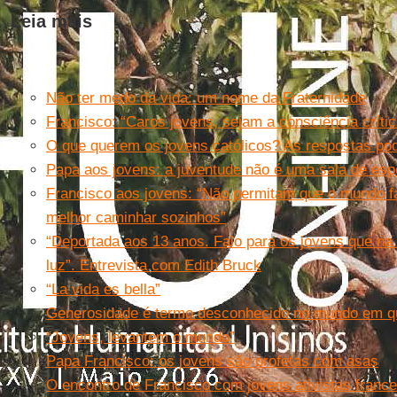
Leia mais
Não ter medo da vida: um nome da Fraternidade
Francisco: “Caros jovens, sejam a consciência críti
O que querem os jovens católicos? As respostas po
Papa aos jovens: a juventude não é uma sala de esp
Francisco aos jovens: “Não permitam que o mundo f
melhor caminhar sozinhos”
“Deportada aos 13 anos. Falo para os jovens que n
luz”. Entrevista com Edith Bruck
“La vida es bella”
Generosidade é termo desconhecido no mundo em q
“Jovens, levantem o mundo”
Papa Francisco: os jovens são profetas com asas
O encontro de Francisco com jovens ativistas franc