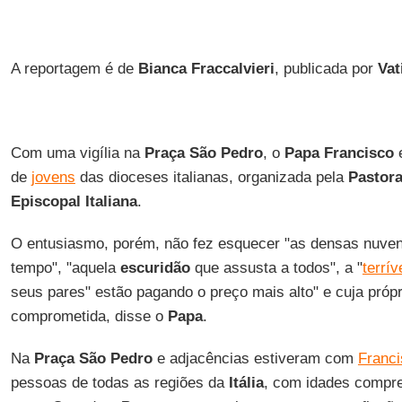
A reportagem é de
Bianca Fraccalvieri
, publicada por
Vat
Com uma vigília na
Praça São Pedro
, o
Papa Francisco
e
de
jovens
das dioceses italianas, organizada pela
Pastora
Episcopal Italiana
.
O entusiasmo, porém, não fez esquecer "as densas nuve
tempo", "aquela
escuridão
que assusta a todos", a "
terrív
seus pares" estão pagando o preço mais alto" e cuja própr
comprometida, disse o
Papa
.
Na
Praça São Pedro
e adjacências estiveram com
Franc
pessoas de todas as regiões da
Itália
, com idades compre