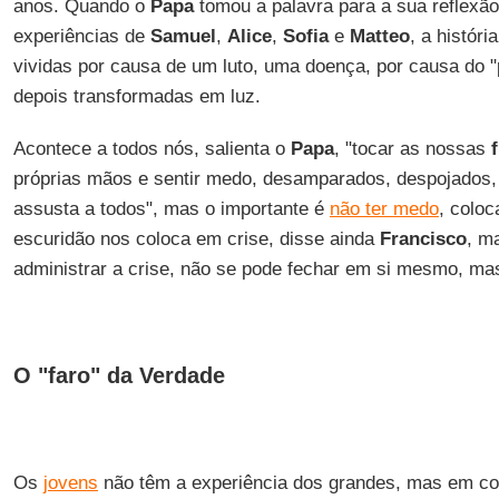
anos. Quando o
Papa
tomou a palavra para a sua reflexão,
experiências de
Samuel
,
Alice
,
Sofia
e
Matteo
, a históri
vividas por causa de um luto, uma doença, por causa do "
depois transformadas em luz.
Acontece a todos nós, salienta o
Papa
, "tocar as nossas
próprias mãos e sentir medo, desamparados, despojados
assusta a todos", mas o importante é
não ter medo
, coloc
escuridão nos coloca em crise, disse ainda
Francisco
, m
administrar a crise, não se pode fechar em si mesmo, ma
O "faro" da Verdade
Os
jovens
não têm a experiência dos grandes, mas em c