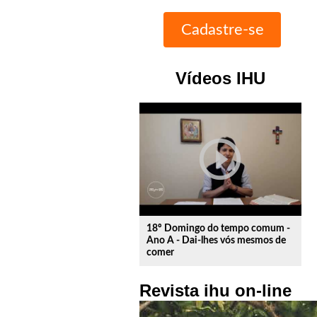
Vídeos IHU
play_circle_outline
18º Domingo do tempo comum -
Ano A - Dai-lhes vós mesmos de
comer
Revista ihu on-line