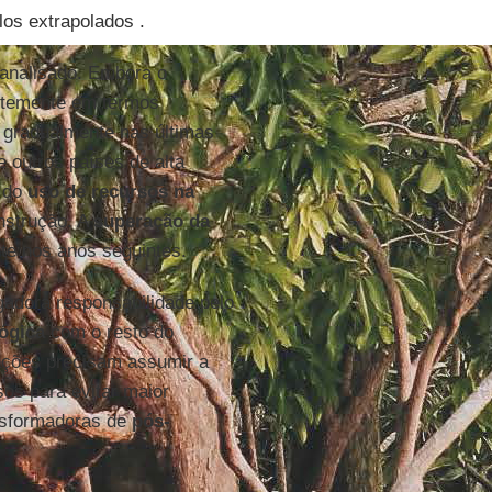
los extrapolados .
analisado. Embora o
ntemente em termos
 gradualmente nas últimas
 outros países de alta
o do
uso de recursos na
nstrução. A
superação da
e nos anos seguintes.
adora responsabilidade pelo
lógica
com o resto do
nações precisam assumir a
sos para evitar maior
nsformadoras de
pós-