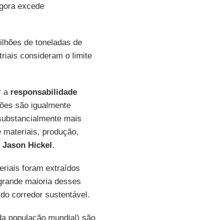
agora excede
lhões de toneladas de
riais consideram o limite
r a
responsabilidade
ões são igualmente
substancialmente mais
 materiais, produção,
B
Jason Hickel
.
eriais foram extraídos
grande maioria desses
do corredor sustentável.
a população mundial) são