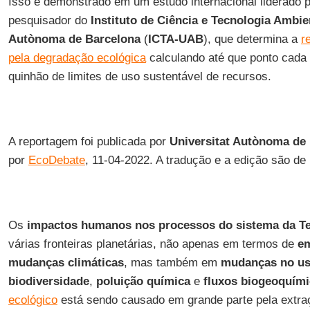
Isso é demonstrado em um estudo internacional liderado 
pesquisador do
Instituto de Ciência e Tecnologia Ambie
Autònoma de Barcelona
(
ICTA-UAB
), que determina a
r
pela degradação ecológica
calculando até que ponto cada
quinhão de limites de uso sustentável de recursos.
A reportagem foi publicada por
Universitat Autònoma de
por
EcoDebate
, 11-04-2022. A tradução e a edição são de
Os
impactos humanos nos processos do sistema da Te
várias fronteiras planetárias, não apenas em termos de
e
mudanças climáticas
, mas também em
mudanças no us
biodiversidade
,
poluição química
e
fluxos biogeoquím
ecológico
está sendo causado em grande parte pela extraç