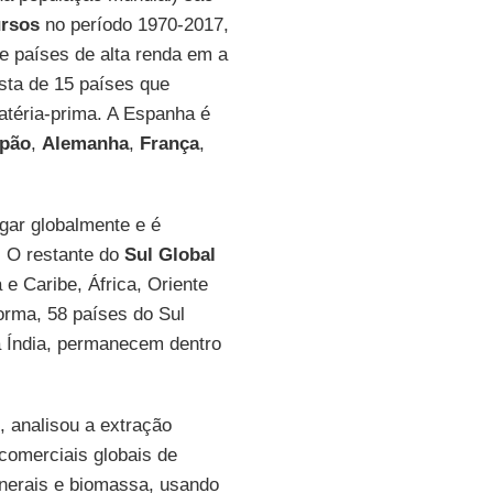
ursos
no período 1970-2017,
 países de alta renda em a
ista de 15 países que
téria-prima. A Espanha é
pão
,
Alemanha
,
França
,
gar globalmente e é
. O restante do
Sul Global
 e Caribe, África, Oriente
rma, 58 países do Sul
 a Índia, permanecem dentro
, analisou a extração
comerciais globais de
inerais e biomassa, usando