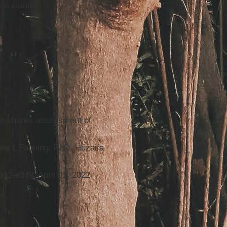
sos absolutos
fair-shares assessment of
rew L Fanning, PhD, Huzaifa
42-e349, April 01, 2022