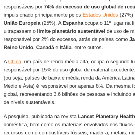
responsáveis por
74% do excesso de uso global de rec
impulsionado principalmente pelos
Estados Unidos
(27%) e
União Europeia
(25%). A
Espanha
ocupa o 11º lugar na l
ultrapassam o
limite planetário sustentável
de uso de ma
responsável por 2% do excesso, atrás de países como
Ja
Reino Unido
,
Canadá
e
Itália
, entre outros.
A
China
, um país de renda média alta, ocupa o segundo lu
responsável por 15% do uso global de material excedente
(ou seja, países de baixa e média renda da América Latina
Médio e Ásia) é responsável por apenas 8%. Da mesma fo
global, representando 3,6 bilhões de pessoas e incluindo
de níveis sustentáveis.
A pesquisa, publicada na revista
Lancet Planetary Health
doméstica, bem como os materiais envolvidos nos fluxos 
recursos como combustíveis fósseis, madeira, metais, m