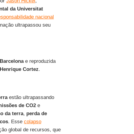
por
Jason Hickel
,
ntal da Universitat
esponsabilidade nacional
 nação ultrapassou seu
 Barcelona
e reproduzida
Henrique Cortez
.
rra
estão ultrapassando
missões de CO2
e
o da terra
,
perda de
icos
. Esse
colapso
ão global de recursos, que