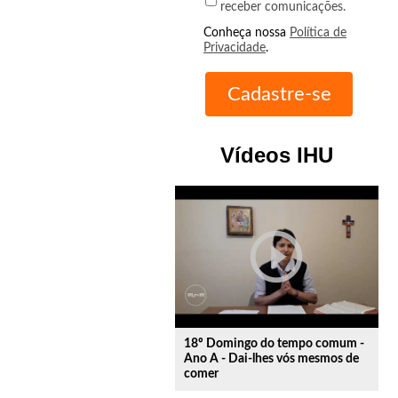
receber comunicações.
Conheça nossa
Política de
Privacidade
.
Vídeos IHU
play_circle_outline
18º Domingo do tempo comum -
Ano A - Dai-lhes vós mesmos de
comer