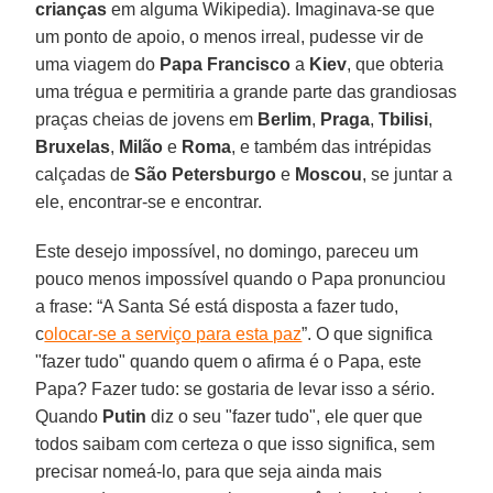
crianças
em alguma Wikipedia). Imaginava-se que
um ponto de apoio, o menos irreal, pudesse vir de
uma viagem do
Papa Francisco
a
Kiev
, que obteria
uma trégua e permitiria a grande parte das grandiosas
praças cheias de jovens em
Berlim
,
Praga
,
Tbilisi
,
Bruxelas
,
Milão
e
Roma
, e também das intrépidas
calçadas de
São
Petersburgo
e
Moscou
, se juntar a
ele, encontrar-se e encontrar.
Este desejo impossível, no domingo, pareceu um
pouco menos impossível quando o Papa pronunciou
a frase: “A Santa Sé está disposta a fazer tudo,
c
olocar-se a serviço para esta paz
”. O que significa
"fazer tudo" quando quem o afirma é o Papa, este
Papa? Fazer tudo: se gostaria de levar isso a sério.
Quando
Putin
diz o seu "fazer tudo", ele quer que
todos saibam com certeza o que isso significa, sem
precisar nomeá-lo, para que seja ainda mais