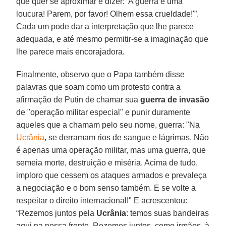
que quer se aproximar e dizer: 'A guerra é uma
loucura! Parem, por favor! Olhem essa crueldade!'”.
Cada um pode dar a interpretação que lhe parece
adequada, e até mesmo permitir-se a imaginação que
lhe parece mais encorajadora.
Finalmente, observo que o Papa também disse
palavras que soam como um protesto contra a
afirmação de Putin de chamar sua
guerra de invasão
de "operação militar especial" e punir duramente
aqueles que a chamam pelo seu nome, guerra: "Na
Ucrânia
, se derramam rios de sangue e lágrimas. Não
é apenas uma operação militar, mas uma guerra, que
semeia morte, destruição e miséria. Acima de tudo,
imploro que cessem os ataques armados e prevaleça
a negociação e o bom senso também. E se volte a
respeitar o direito internacional!" E acrescentou:
“Rezemos juntos pela
Ucrânia
: temos suas bandeiras
aqui na nossa frente. Rezemos juntos, como irmãos, à