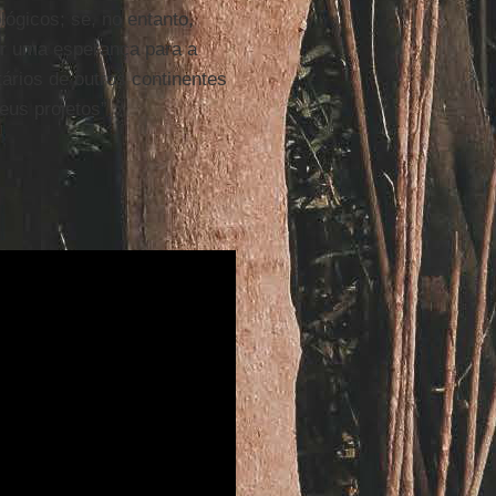
lógicos; se, no entanto,
er uma esperança para a
ários de outros continentes
us projetos”.