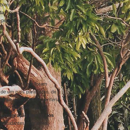
oblemas e suas
da
- depois vimos que tema
ermitir o trânsito desta
ém aqueles que foram
de um país para outro, de
ue se deslocam da periferia
 têm qualquer tipo de
 na
migração dentro dos
 estudantes migrantes,