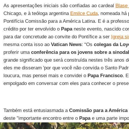
As apresentações iniciais são confiadas ao cardeal
Blase
Chicago, e à teóloga argentina
Emilce Cuda
, nomeada há 
Pontifícia Comissão para a América Latina. E é a profess
crédito por ter envolvido o
Papa
neste evento, nascido com
para dar concretude ao convite do Pontífice a ser
Igreja s
mesma conta isso ao
Vatican News
: “Os
colegas da Loy
proferir uma
conferência para os jovens sobre a sinoda
grande significado que será construída nestes três anos 
eles me disseram 'por que você não convida o Santo Pad
loucura, mas pensei mais e convidei o
Papa Francisco
. E
empolgado em conversar com eles para conhecer o present
Também está entusiasmada a
Comissão para a América 
deste "importante encontro entre o
Papa
e uma parte impo
universidade", criar uma rede em todas as Américas para