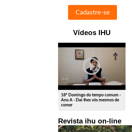
Vídeos IHU
play_circle_outline
18º Domingo do tempo comum -
Ano A - Dai-lhes vós mesmos de
comer
Revista ihu on-line