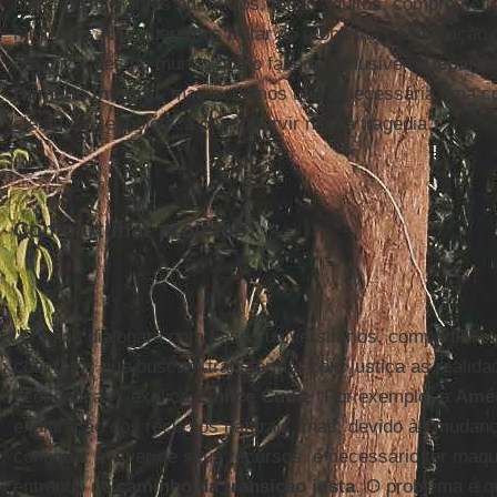
filhos de migrantes ou, outros, muito adultos, compromet
migração. Não queremos tratar do problema da migração 
organizações no mundo que o fazem, inclusive o
Departa
Humano Integral
, mas achamos que é necessária uma co
científica, tecnológica para intervir nessa tragédia”.
Compartilhar projetos
"O Papa dialogará com esses universitários, compartilhan
concretos que buscam transformar com justiça as realida
econômicas", explica
Emilce Cuda
. “Por exemplo, a
Amér
exploração dos recursos naturais, mas, devido às mudanç
continuar a viver de seus recursos, é necessário ter maqu
entrando no
caminho da transição justa
. O problema é q