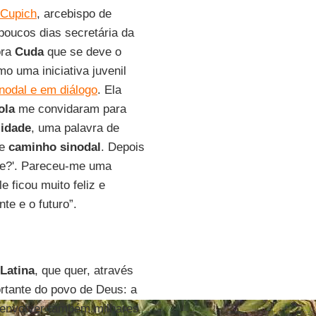
 Cupich
, arcebispo de
poucos dias secretária da
ora
Cuda
que se deve o
o uma iniciativa juvenil
inodal e em diálogo
. Ela
ola
me convidaram para
lidade
, uma palavra de
de
caminho sinodal
. Depois
re?'. Pareceu-me uma
le ficou muito feliz e
e e o futuro”.
Latina
, que quer, através
rtante do povo de Deus: a
 envolver também milhares