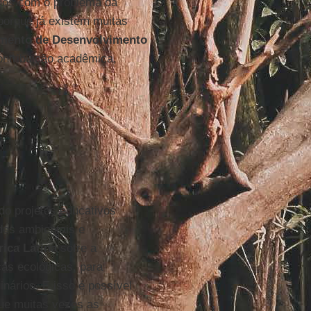
idos com o problema da
porque já existem muitas
mento de Desenvolvimento
ntribuição acadêmica,
do projetos educativos
des ambientais e
ica Latina
sofre a
as ecológicas, para
inários. E isso é possível
ue muitas vezes as