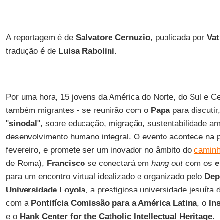
A reportagem é de
Salvatore Cernuzio
, publicada por
Vat
tradução é de
Luisa Rabolini
.
Por uma hora, 15 jovens da América do Norte, do Sul e Ce
também migrantes - se reunirão com o
Papa
para discuti
"
sinodal
", sobre educação, migração, sustentabilidade am
desenvolvimento humano integral. O evento acontece na pr
fevereiro, e promete ser um inovador no âmbito do
caminh
de Roma),
Francisco
se conectará em
hang out
com os
e
para um encontro virtual idealizado e organizado pelo
Depa
Universidade Loyola
, a prestigiosa universidade jesuíta
com a
Pontifícia Comissão para a América Latina
, o
In
e o
Hank Center for the Catholic Intellectual Heritage
.