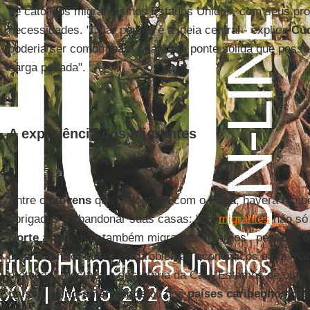
de católicos migrantes nos Estados Unidos, com seus pr
necessidades. "Criar pontes é a ideia central - explica
Cu
poderia ser comum para criar uma ponte sólida que possa p
carga pesada".
A experiência dos migrantes
Entre os
jovens
que dialogarão com o
Papa
, haverá tamb
obrigados a abandonar suas casas: "Os
migrantes
não só 
Norte
a
Sul
, mas também migrantes ‘internos’, pessoas q
para o centro, talvez por problemas econômicos e que não
proteção”, destaca a secretária da Cal. “Estamos de olho
países latino-americanos
ou dos
países caribenhos
. Há