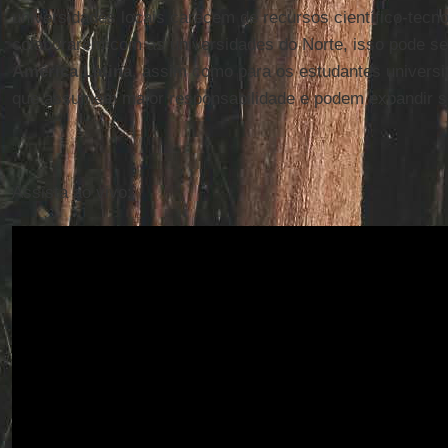
universidades locais carecem de recursos científico-tecno
colaborarem com as universidades do Norte, isso pode s
América Latina
, assim como para os estudantes universit
que assumem maior responsabilidade e podem expandir se
Assista ao vivo: