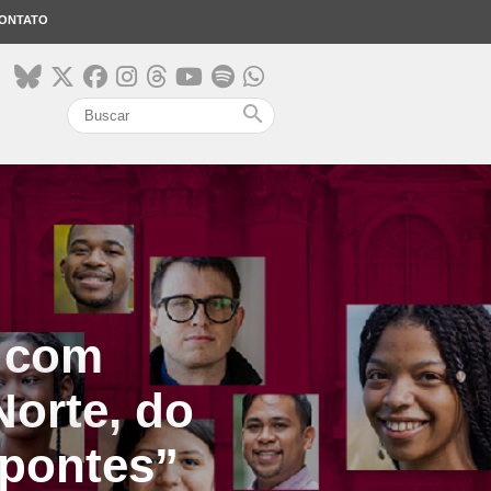
ONTATO
search
e com
Norte, do
 pontes”